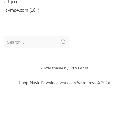
alljp.cc
javmp4.com (18+)
Search
for:
Rinzai theme by
Ivan Fonin
.
J-pop Music Download
works on
WordPress
© 2026