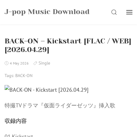
Skip
J-pop Music Download
to
SEARCH
content
BACK-ON – Kickstart [FLAC / WEB]
[2026.04.29]
Single
4 May 2026
Tags:
BACK-ON
特撮TVドラマ『仮面ライダーゼッツ』挿入歌
収録内容
01.Kickstart