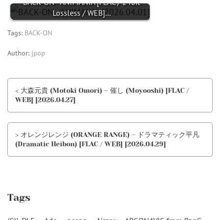
BACK-ON - ANIMANIA [FLAC / 24bit
Lossless / WEB]…
Tags:
BACK-ON
Author:
jpop
< 大森元貴 (Motoki Omori) – 催し (Moyooshi) [FLAC /
WEB] [2026.04.27]
> オレンジレンジ (ORANGE RANGE) – ドラマティック平凡
(Dramatic Heibon) [FLAC / WEB] [2026.04.29]
Tags