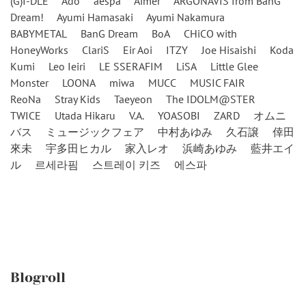
(G)I-DLE
Ado
aespa
Aimer
ARGONAVIS from BanG
Dream!
Ayumi Hamasaki
Ayumi Nakamura
BABYMETAL
BanG Dream
BoA
CHiCO with
HoneyWorks
ClariS
Eir Aoi
ITZY
Joe Hisaishi
Koda
Kumi
Leo Ieiri
LE SSERAFIM
LiSA
Little Glee
Monster
LOONA
miwa
MUCC
MUSIC FAIR
ReoNa
Stray Kids
Taeyeon
The IDOLM@STER
TWICE
Utada Hikaru
V.A.
YOASOBI
ZARD
オムニ
バス
ミュージックフェア
中村あゆみ
久石譲
倖田
來未
宇多田ヒカル
家入レオ
浜崎あゆみ
藍井エイ
ル
르세라핌
스트레이 키즈
에스파
Blogroll