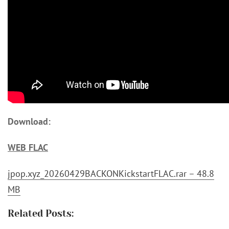
Download:
WEB FLAC
jpop.xyz_20260429BACKONKickstartFLAC.rar – 48.8
MB
Related Posts: