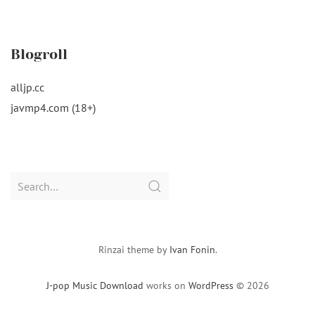
Blogroll
alljp.cc
javmp4.com (18+)
Search
for:
Rinzai theme by
Ivan Fonin
.
J-pop Music Download
works on
WordPress
© 2026