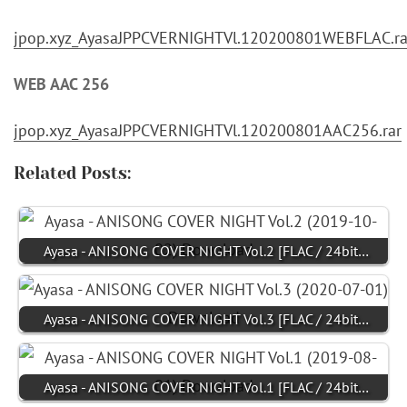
jpop.xyz_AyasaJPPCVERNIGHTVl.120200801WEBFLAC.ra
WEB AAC 256
jpop.xyz_AyasaJPPCVERNIGHTVl.120200801AAC256.rar
Related Posts:
Ayasa - ANISONG COVER NIGHT Vol.2 [FLAC / 24bit…
Ayasa - ANISONG COVER NIGHT Vol.3 [FLAC / 24bit…
Ayasa - ANISONG COVER NIGHT Vol.1 [FLAC / 24bit…