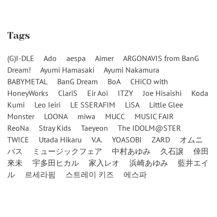
Tags
(G)I-DLE
Ado
aespa
Aimer
ARGONAVIS from BanG
Dream!
Ayumi Hamasaki
Ayumi Nakamura
BABYMETAL
BanG Dream
BoA
CHiCO with
HoneyWorks
ClariS
Eir Aoi
ITZY
Joe Hisaishi
Koda
Kumi
Leo Ieiri
LE SSERAFIM
LiSA
Little Glee
Monster
LOONA
miwa
MUCC
MUSIC FAIR
ReoNa
Stray Kids
Taeyeon
The IDOLM@STER
TWICE
Utada Hikaru
V.A.
YOASOBI
ZARD
オムニ
バス
ミュージックフェア
中村あゆみ
久石譲
倖田
來未
宇多田ヒカル
家入レオ
浜崎あゆみ
藍井エイ
ル
르세라핌
스트레이 키즈
에스파