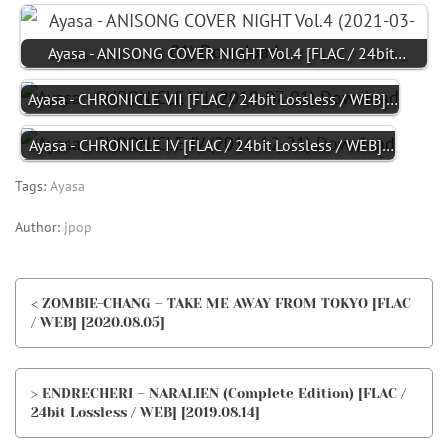
Ayasa - ANISONG COVER NIGHT Vol.4 [FLAC / 24bit…
Ayasa - CHRONICLE VII [FLAC / 24bit Lossless / WEB]…
Ayasa - CHRONICLE IV [FLAC / 24bit Lossless / WEB]…
Tags:
Ayasa
Author:
jpop
< ZOMBIE-CHANG – TAKE ME AWAY FROM TOKYO [FLAC
/ WEB] [2020.08.05]
> ENDRECHERI – NARALIEN (Complete Edition) [FLAC /
24bit Lossless / WEB] [2019.08.14]