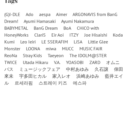
Tags
(G)I-DLE
Ado
aespa
Aimer
ARGONAVIS from BanG
Dream!
Ayumi Hamasaki
Ayumi Nakamura
BABYMETAL
BanG Dream
BoA
CHiCO with
HoneyWorks
ClariS
Eir Aoi
ITZY
Joe Hisaishi
Koda
Kumi
Leo Ieiri
LE SSERAFIM
LiSA
Little Glee
Monster
LOONA
miwa
MUCC
MUSIC FAIR
ReoNa
Stray Kids
Taeyeon
The IDOLM@STER
TWICE
Utada Hikaru
V.A.
YOASOBI
ZARD
オムニ
バス
ミュージックフェア
中村あゆみ
久石譲
倖田
來未
宇多田ヒカル
家入レオ
浜崎あゆみ
藍井エイ
ル
르세라핌
스트레이 키즈
에스파