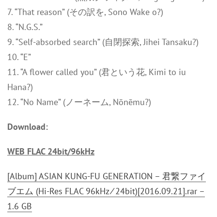
7. “That reason” (その訳を, Sono Wake o?)
8. “N.G.S.”
9. “Self-absorbed search” (自閉探索, Jihei Tansaku?)
10. “E”
11. “A flower called you” (君という花, Kimi to iu
Hana?)
12. “No Name” (ノーネーム, Nōnēmu?)
Download:
WEB FLAC 24bit/96kHz
[Album] ASIAN KUNG-FU GENERATION – 君繋ファイ
ブエム (Hi-Res FLAC 96kHz ⁄ 24bit)[2016.09.21].rar –
1.6 GB