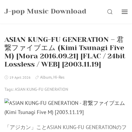
Skip
J-pop Music Download
to
SEARCH
content
ASIAN KUNG-FU GENERATION – 君
繋ファイブエム (Kimi Tsunagi Five
M) [Mora 2016.09.21] [FLAC / 24bit
Lossless / WEB] [2003.11.19]
Album
,
Hi-Res
19 April 2026
Tags:
ASIAN KUNG-FU GENERATION
「アジカン」ことASIAN KUNG-FU GENERATIONのフ