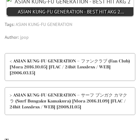
ASIAN KUNG-FU GENERATION - BEST HIT AKG 2…
Tags:
ASIAN KUNG-FU GENERATION
Author:
jpop
< ASIAN KUNG-FU GENERATION – ファンクラブ (Fan Club)
[Mora 2016.10.05] [FLAC / 24bit Lossless / WEB]
[2006.03.15]
> ASIAN KUNG-FU GENERATION – サーフ ブンガク カマク
ラ (Surf Bungaku Kamakura) [Mora 2016.11.09] [FLAC /
24bit Lossless / WEB] [2008.11.05]