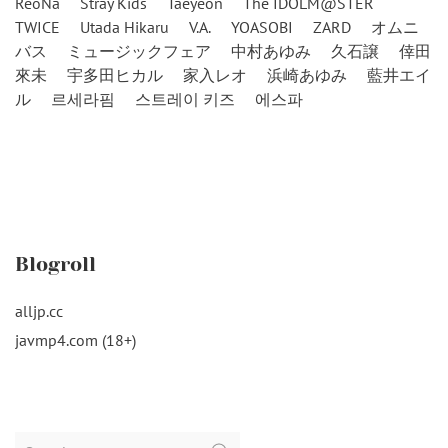
ReoNa
Stray Kids
Taeyeon
The IDOLM@STER
TWICE
Utada Hikaru
V.A.
YOASOBI
ZARD
オムニ
バス
ミュージックフェア
中村あゆみ
久石譲
倖田
來未
宇多田ヒカル
家入レオ
浜崎あゆみ
藍井エイ
ル
르세라핌
스트레이 키즈
에스파
Blogroll
alljp.cc
javmp4.com (18+)
Search