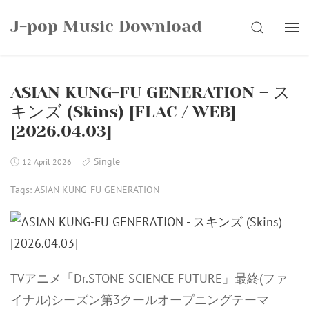
Skip
J-pop Music Download
to
SEARCH
content
ASIAN KUNG-FU GENERATION – ス
キンズ (Skins) [FLAC / WEB]
[2026.04.03]
Single
12 April 2026
Tags:
ASIAN KUNG-FU GENERATION
TVアニメ「Dr.STONE SCIENCE FUTURE」最終(ファ
イナル)シーズン第3クールオープニングテーマ