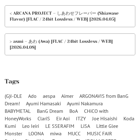
< ARCANA PROJECT – しあわせフレーバー (Shiawase
Flavor) [FLAC / 24bit Lossless / WEB] [2026.04.05]
> asmi – あわ (Awa) [FLAC / 24bit Lossless / WEB]
[2026.04.08]
Tags
(G)I-DLE
Ado
aespa
Aimer
ARGONAVIS from BanG
Dream!
Ayumi Hamasaki
Ayumi Nakamura
BABYMETAL
BanG Dream
BoA
CHiCO with
HoneyWorks
ClariS
Eir Aoi
ITZY
Joe Hisaishi
Koda
Kumi
Leo Ieiri
LE SSERAFIM
LiSA
Little Glee
Monster
LOONA
miwa
MUCC
MUSIC FAIR