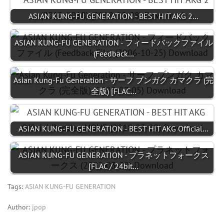
ASIAN KUNG-FU GENERATION - BEST HIT AKG 2…
ASIAN KUNG-FU GENERATION - フィードバックファイル
(Feedback…
Asian Kung-Fu Generation - サーフ ブンガク カマクラ (完
全版) [FLAC…
ASIAN KUNG-FU GENERATION - BEST HIT AKG Official…
ASIAN KUNG-FU GENERATION - プラネットフォークス
[FLAC / 24bit…
Tags:
ASIAN KUNG-FU GENERATION
Author:
jpop