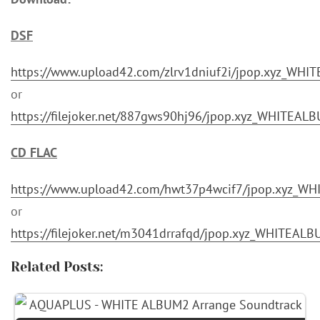
DSF
https://www.upload42.com/zlrv1dniuf2i/jpop.xyz_WHIT
or
https://filejoker.net/887gws90hj96/jpop.xyz_WHITEAL
CD FLAC
https://www.upload42.com/hwt37p4wcif7/jpop.xyz_WHI
or
https://filejoker.net/m3041drrafqd/jpop.xyz_WHITEALB
Related Posts: