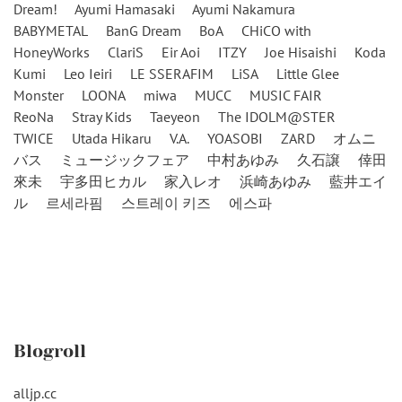
Dream!
Ayumi Hamasaki
Ayumi Nakamura
BABYMETAL
BanG Dream
BoA
CHiCO with
HoneyWorks
ClariS
Eir Aoi
ITZY
Joe Hisaishi
Koda
Kumi
Leo Ieiri
LE SSERAFIM
LiSA
Little Glee
Monster
LOONA
miwa
MUCC
MUSIC FAIR
ReoNa
Stray Kids
Taeyeon
The IDOLM@STER
TWICE
Utada Hikaru
V.A.
YOASOBI
ZARD
オムニ
バス
ミュージックフェア
中村あゆみ
久石譲
倖田
來未
宇多田ヒカル
家入レオ
浜崎あゆみ
藍井エイ
ル
르세라핌
스트레이 키즈
에스파
Blogroll
alljp.cc