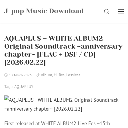
Skip
J-pop Music Download
to
SEARCH
content
AQUAPLUS – WHITE ALBUM2
Original Soundtrack ~anniversary
chapter~ [FLAC + DSF / CD]
[2026.02.22]
Album
,
Hi-Res
,
Lossless
13 March 2026
Tags:
AQUAPLUS
First released at WHITE ALBUM2 Live Fes ~15th