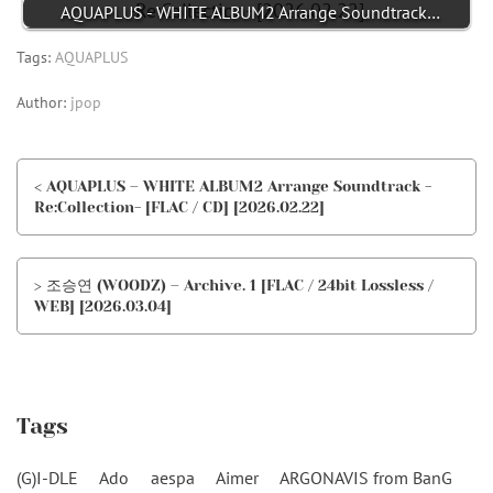
AQUAPLUS - WHITE ALBUM2 Arrange Soundtrack…
Tags:
AQUAPLUS
Author:
jpop
< AQUAPLUS – WHITE ALBUM2 Arrange Soundtrack -
Re:Collection- [FLAC / CD] [2026.02.22]
> 조승연 (WOODZ) – Archive. 1 [FLAC / 24bit Lossless /
WEB] [2026.03.04]
Tags
(G)I-DLE
Ado
aespa
Aimer
ARGONAVIS from BanG