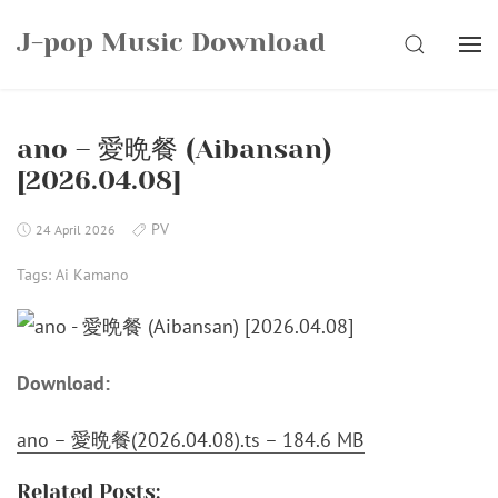
Skip
J-pop Music Download
to
SEARCH
content
ano – 愛晩餐 (Aibansan)
[2026.04.08]
PV
24 April 2026
Tags:
Ai Kamano
Download:
ano – 愛晩餐(2026.04.08).ts – 184.6 MB
Related Posts: