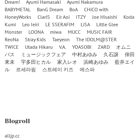
Dream!
Ayumi Hamasaki
Ayumi Nakamura
BABYMETAL
BanG Dream
BoA
CHiCO with
HoneyWorks
ClariS
Eir Aoi
ITZY
Joe Hisaishi
Koda
Kumi
Leo Ieiri
LE SSERAFIM
LiSA
Little Glee
Monster
LOONA
miwa
MUCC
MUSIC FAIR
ReoNa
Stray Kids
Taeyeon
The IDOLM@STER
TWICE
Utada Hikaru
V.A.
YOASOBI
ZARD
オムニ
バス
ミュージックフェア
中村あゆみ
久石譲
倖田
來未
宇多田ヒカル
家入レオ
浜崎あゆみ
藍井エイ
ル
르세라핌
스트레이 키즈
에스파
Blogroll
alljp.cc