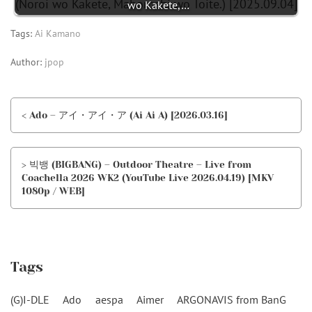
wo Kakete,…
Tags:
Ai Kamano
Author:
jpop
< Ado – アイ・アイ・ア (Ai Ai A) [2026.03.16]
> 빅뱅 (BIGBANG) – Outdoor Theatre – Live from
Coachella 2026 WK2 (YouTube Live 2026.04.19) [MKV
1080p / WEB]
Tags
(G)I-DLE
Ado
aespa
Aimer
ARGONAVIS from BanG