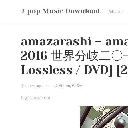
Skip
J-pop Music Download
to
Album
content
amazarashi – ama
2016 世界分岐二〇一六 
Lossless / DVD] [2
Album
,
Hi-Res
9 February 2018
Tags:
amazarashi