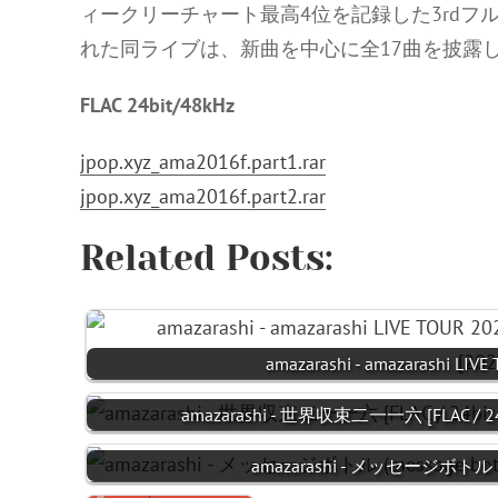
ィークリーチャート最高4位を記録した3rd
れた同ライブは、新曲を中心に全17曲を披露
FLAC 24bit/48kHz
jpop.xyz_ama2016f.part1.rar
jpop.xyz_ama2016f.part2.rar
Related Posts:
amazarashi - amazarashi 
amazarashi - 世界収束二一一六 [FLAC / 24bi
amazarashi - メッセージボトル (mes