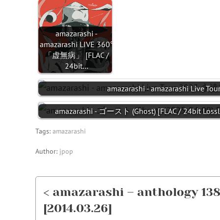
amazarashi -
amazarashi LIVE 360°
「虚無病」 [FLAC /
24bit…
amazarashi - amazarashi Live 
amazarashi - ゴースト (Ghost) [FLAC / 24bit Lossl
Tags:
amazarashi
Author:
jpop
< amazarashi – anthology 1386
[2014.03.26]