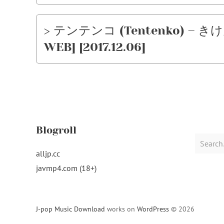
> テンテンコ (Tentenko) – き
WEB] [2017.12.06]
Blogroll
Search
for:
alljp.cc
javmp4.com (18+)
J-pop Music Download
works on
WordPress
© 2026