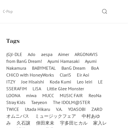
SEARCH
C-Pop
Tags
(G)I-DLE
Ado
aespa
Aimer
ARGONAVIS
from BanG Dream!
Ayumi Hamasaki
Ayumi
Nakamura
BABYMETAL
BanG Dream
BoA
CHiCO with HoneyWorks
ClariS
Eir Aoi
ITZY
Joe Hisaishi
Koda Kumi
Leo Ieiri
LE
SSERAFIM
LiSA
Little Glee Monster
LOONA
miwa
MUCC
MUSIC FAIR
ReoNa
Stray Kids
Taeyeon
The IDOLM@STER
TWICE
Utada Hikaru
V.A.
YOASOBI
ZARD
オムニバス
ミュージックフェア
中村あゆ
み
久石譲
倖田來未
宇多田ヒカル
家入レ