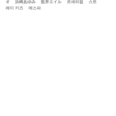
オ
浜崎あゆみ
藍井エイル
르세라핌
스트
레이 키즈
에스파