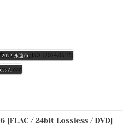
Tour 2023 永遠市…
ess /…
 [FLAC / 24bit Lossless / DVD]