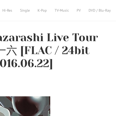
Hi-Res
Single
K-Pop
TV-Music
PV
DVD / Blu-Ray
zarashi Live Tour
[FLAC / 24bit
016.06.22]