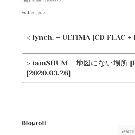
Tags:
AmamiyaMaako
Author:
jpop
< lynch. – ULTIMA [CD FLAC + 
> iamSHUM – 地図にない場所 [FLA
[2020.03.26]
Blogroll
Search