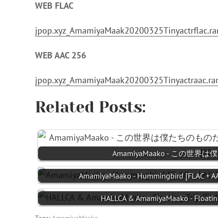
WEB FLAC
jpop.xyz_AmamiyaMaak20200325Tinyactrflac.ra
WEB AAC 256
jpop.xyz_AmamiyaMaak20200325Tinyactraac.ra
Related Posts:
AmamiyaMaako - この世界は僕
AmamiyaMaako - Hummingbird [FLAC + A
HALLCA & AmamiyaMaako - Floating