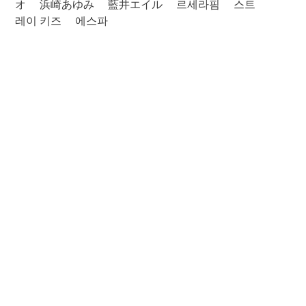
オ
浜崎あゆみ
藍井エイル
르세라핌
스트
레이 키즈
에스파