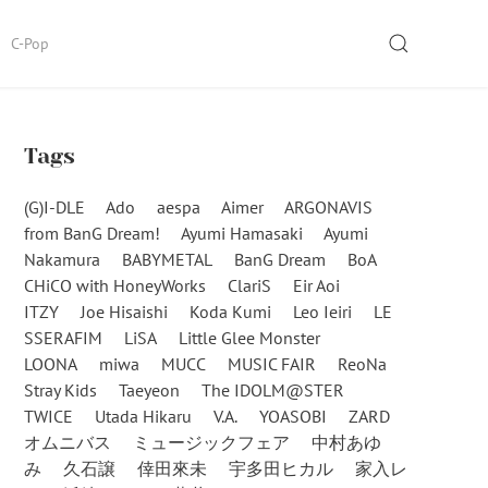
SEARCH
C-Pop
Tags
(G)I-DLE
Ado
aespa
Aimer
ARGONAVIS
from BanG Dream!
Ayumi Hamasaki
Ayumi
Nakamura
BABYMETAL
BanG Dream
BoA
CHiCO with HoneyWorks
ClariS
Eir Aoi
ITZY
Joe Hisaishi
Koda Kumi
Leo Ieiri
LE
SSERAFIM
LiSA
Little Glee Monster
LOONA
miwa
MUCC
MUSIC FAIR
ReoNa
Stray Kids
Taeyeon
The IDOLM@STER
TWICE
Utada Hikaru
V.A.
YOASOBI
ZARD
オムニバス
ミュージックフェア
中村あゆ
み
久石譲
倖田來未
宇多田ヒカル
家入レ