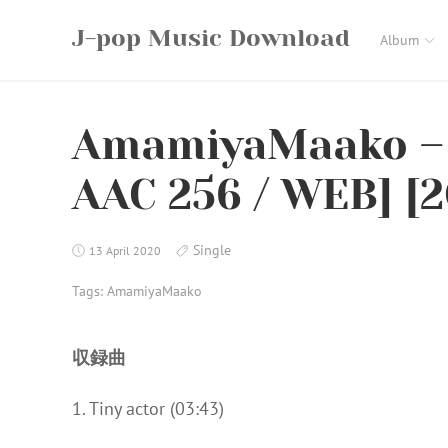
Skip
J-pop Music Download
to
Album
content
AmamiyaMaako – T
AAC 256 / WEB] [2
Single
13 April 2020
Tags:
AmamiyaMaako
収録曲
1. Tiny actor (03:43)