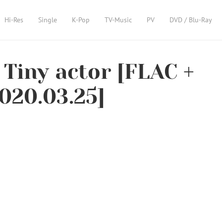
Hi-Res
Single
K-Pop
TV-Music
PV
DVD / Blu-Ray
iny actor [FLAC +
020.03.25]