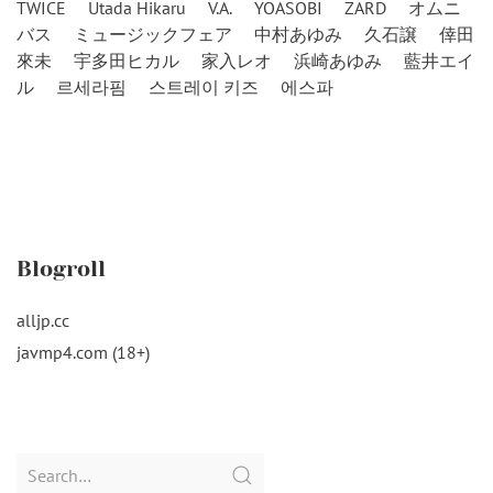
TWICE
Utada Hikaru
V.A.
YOASOBI
ZARD
オムニ
バス
ミュージックフェア
中村あゆみ
久石譲
倖田
來未
宇多田ヒカル
家入レオ
浜崎あゆみ
藍井エイ
ル
르세라핌
스트레이 키즈
에스파
Blogroll
alljp.cc
javmp4.com (18+)
Search
for: