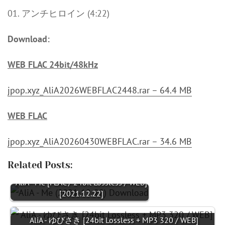
01. アンチヒロイン (4:22)
Download:
WEB FLAC 24bit/48kHz
jpop.xyz_AliA2026WEBFLAC2448.rar – 64.4 MB
WEB FLAC
jpop.xyz_AliA20260430WEBFLAC.rar – 34.6 MB
Related Posts:
AliA - Me [FLAC / 24bit Lossless / WEB]
[2021.12.22]
AliA - ゆびさき [24bit Lossless + MP3 320 / WEB]