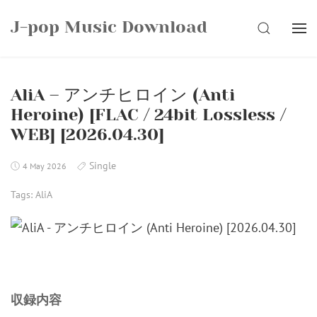
Skip
J-pop Music Download
to
SEARCH
content
AliA – アンチヒロイン (Anti
Heroine) [FLAC / 24bit Lossless /
WEB] [2026.04.30]
Single
4 May 2026
Tags:
AliA
収録内容