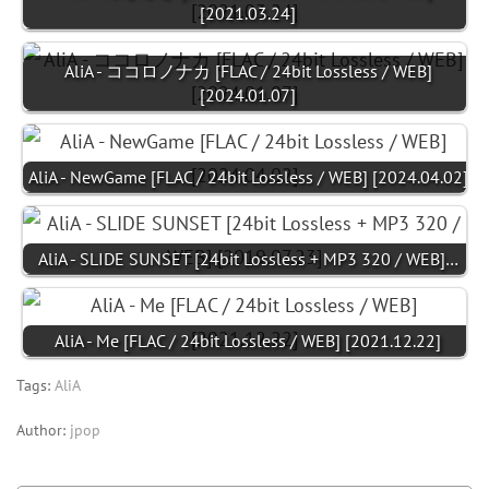
[2021.03.24]
AliA - ココロノナカ [FLAC / 24bit Lossless / WEB]
[2024.01.07]
AliA - NewGame [FLAC / 24bit Lossless / WEB] [2024.04.02]
AliA - SLIDE SUNSET [24bit Lossless + MP3 320 / WEB]…
AliA - Me [FLAC / 24bit Lossless / WEB] [2021.12.22]
Tags:
AliA
Author:
jpop