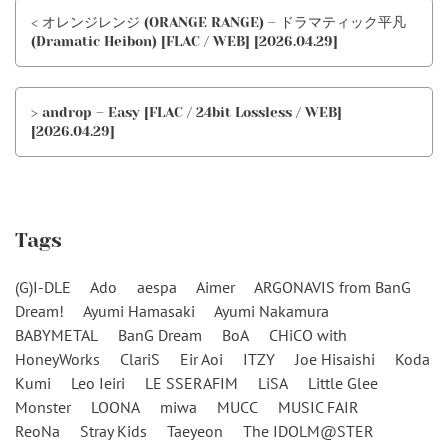
< オレンジレンジ (ORANGE RANGE) – ドラマティック平凡
(Dramatic Heibon) [FLAC / WEB] [2026.04.29]
> androp – Easy [FLAC / 24bit Lossless / WEB]
[2026.04.29]
Tags
(G)I-DLE
Ado
aespa
Aimer
ARGONAVIS from BanG
Dream!
Ayumi Hamasaki
Ayumi Nakamura
BABYMETAL
BanG Dream
BoA
CHiCO with
HoneyWorks
ClariS
Eir Aoi
ITZY
Joe Hisaishi
Koda
Kumi
Leo Ieiri
LE SSERAFIM
LiSA
Little Glee
Monster
LOONA
miwa
MUCC
MUSIC FAIR
ReoNa
Stray Kids
Taeyeon
The IDOLM@STER