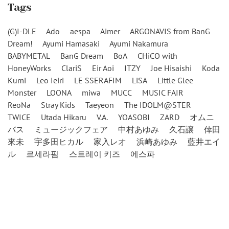
Tags
(G)I-DLE
Ado
aespa
Aimer
ARGONAVIS from BanG
Dream!
Ayumi Hamasaki
Ayumi Nakamura
BABYMETAL
BanG Dream
BoA
CHiCO with
HoneyWorks
ClariS
Eir Aoi
ITZY
Joe Hisaishi
Koda
Kumi
Leo Ieiri
LE SSERAFIM
LiSA
Little Glee
Monster
LOONA
miwa
MUCC
MUSIC FAIR
ReoNa
Stray Kids
Taeyeon
The IDOLM@STER
TWICE
Utada Hikaru
V.A.
YOASOBI
ZARD
オムニ
バス
ミュージックフェア
中村あゆみ
久石譲
倖田
來未
宇多田ヒカル
家入レオ
浜崎あゆみ
藍井エイ
ル
르세라핌
스트레이 키즈
에스파