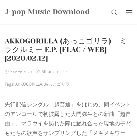
Skip
J-pop Music Download
to
SEARCH
content
AKKOGORILLA (あっこゴリラ) – ミ
ラクルミー E.P. [FLAC / WEB]
[2020.02.12]
Album
,
Lossless
9 March 2020
Tags:
AKKOGORILLA
,
あっこゴリラ
先行配信シングル「超普通」をはじめ、同イベント
のアンコールで初披露した大門弥生との新曲「超自
由」、マラウイを訪れた際に触れ合った現地の子ど
もたちの歌声をサンプリングした「メキメキワー