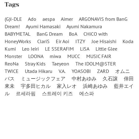
Tags
(G)I-DLE
Ado
aespa
Aimer
ARGONAVIS from BanG
Dream!
Ayumi Hamasaki
Ayumi Nakamura
BABYMETAL
BanG Dream
BoA
CHiCO with
HoneyWorks
ClariS
Eir Aoi
ITZY
Joe Hisaishi
Koda
Kumi
Leo Ieiri
LE SSERAFIM
LiSA
Little Glee
Monster
LOONA
miwa
MUCC
MUSIC FAIR
ReoNa
Stray Kids
Taeyeon
The IDOLM@STER
TWICE
Utada Hikaru
V.A.
YOASOBI
ZARD
オムニ
バス
ミュージックフェア
中村あゆみ
久石譲
倖田
來未
宇多田ヒカル
家入レオ
浜崎あゆみ
藍井エイ
ル
르세라핌
스트레이 키즈
에스파