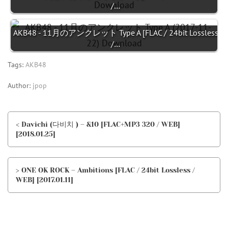
/…
AKB48 - 11月のアンクレット Type A [FLAC / 24bit Lossless
/…
Tags:
AKB48
Author:
jpop
< Davichi (다비치 ) – &10 [FLAC+MP3 320 / WEB]
[2018.01.25]
> ONE OK ROCK – Ambitions [FLAC / 24bit Lossless /
WEB] [2017.01.11]