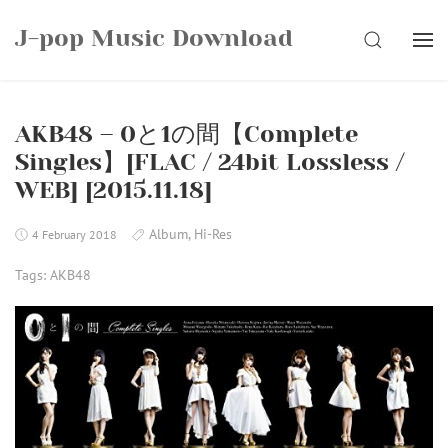
Skip
J-pop Music Download
to
SEARCH
content
AKB48 – 0と1の間【Complete
Singles】[FLAC / 24bit Lossless /
WEB] [2015.11.18]
Album
,
Hi-Res
4 February 2018
Tags:
AKB48