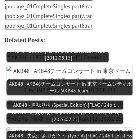
jpop.xyz_01CmpleteSingles.part6.rar
jpop.xyz_01CmpleteSingles.part7.rar
jpop.xyz_01CmpleteSingles.part8.rar
Related Posts:
AKB48 - 1830m [FLAC / 24bit Lossless / WEB]
[2012.08.15]
AKB48 - AKB48チームコンサート in 東京ドームシティホ
ール (AKB48 Team…
AKB48 - 名残り桜 (Special Edition) [FLAC / 24bit…
AKB48 - 名残り桜 (Nagorizakura) [MP3 320 / WEB]
[2026.02.25]
AKB48 - 失恋、ありがとう (Type-A) [FLAC / 24bit Lossless