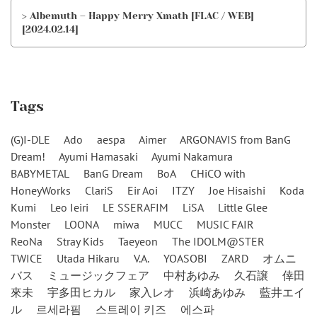
> Albemuth – Happy Merry Xmath [FLAC / WEB]
[2024.02.14]
Tags
(G)I-DLE
Ado
aespa
Aimer
ARGONAVIS from BanG
Dream!
Ayumi Hamasaki
Ayumi Nakamura
BABYMETAL
BanG Dream
BoA
CHiCO with
HoneyWorks
ClariS
Eir Aoi
ITZY
Joe Hisaishi
Koda
Kumi
Leo Ieiri
LE SSERAFIM
LiSA
Little Glee
Monster
LOONA
miwa
MUCC
MUSIC FAIR
ReoNa
Stray Kids
Taeyeon
The IDOLM@STER
TWICE
Utada Hikaru
V.A.
YOASOBI
ZARD
オムニ
バス
ミュージックフェア
中村あゆみ
久石譲
倖田
來未
宇多田ヒカル
家入レオ
浜崎あゆみ
藍井エイ
ル
르세라핌
스트레이 키즈
에스파