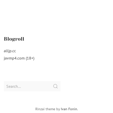
Blogroll
alljp.cc
javmp4.com (18+)
Search
for:
Rinzai theme by
Ivan Fonin
.