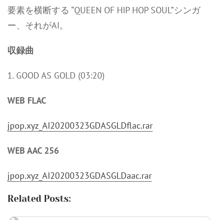
要素を横断する “QUEEN OF HIP HOP SOUL”シンガ
ー、それがAI。
収録曲
1. GOOD AS GOLD (03:20)
WEB FLAC
jpop.xyz_AI20200323GDASGLDflac.rar
WEB AAC 256
jpop.xyz_AI20200323GDASGLDaac.rar
Related Posts: