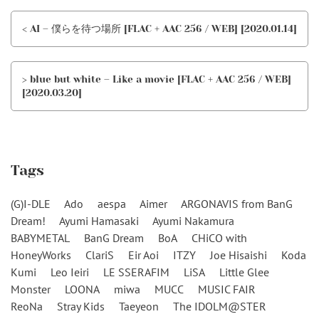
< AI – 僕らを待つ場所 [FLAC + AAC 256 / WEB] [2020.01.14]
> blue but white – Like a movie [FLAC + AAC 256 / WEB]
[2020.03.20]
Tags
(G)I-DLE
Ado
aespa
Aimer
ARGONAVIS from BanG
Dream!
Ayumi Hamasaki
Ayumi Nakamura
BABYMETAL
BanG Dream
BoA
CHiCO with
HoneyWorks
ClariS
Eir Aoi
ITZY
Joe Hisaishi
Koda
Kumi
Leo Ieiri
LE SSERAFIM
LiSA
Little Glee
Monster
LOONA
miwa
MUCC
MUSIC FAIR
ReoNa
Stray Kids
Taeyeon
The IDOLM@STER