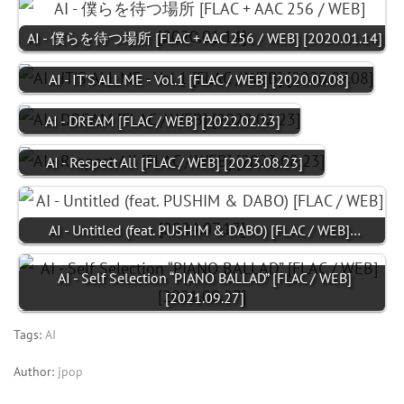
AI - 僕らを待つ場所 [FLAC + AAC 256 / WEB] [2020.01.14]
AI - IT'S ALL ME - Vol.1 [FLAC / WEB] [2020.07.08]
AI - DREAM [FLAC / WEB] [2022.02.23]
AI - Respect All [FLAC / WEB] [2023.08.23]
AI - Untitled (feat. PUSHIM & DABO) [FLAC / WEB]…
AI - Self Selection “PIANO BALLAD” [FLAC / WEB]
[2021.09.27]
Tags:
AI
Author:
jpop