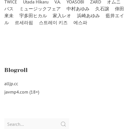
TWICE
Utada Hikaru
V.A.
YOASOBI
ZARD
オムニ
バス
ミュージックフェア
中村あゆみ
久石譲
倖田
來未
宇多田ヒカル
家入レオ
浜崎あゆみ
藍井エイ
ル
르세라핌
스트레이 키즈
에스파
Blogroll
alljp.cc
javmp4.com (18+)
Search
for: