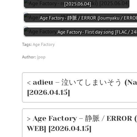
[2025.06.04]
Age Factory - 静脈 / ERROR (Joumyaku / ERROR
Age Factory - First day song [FLAC / 2
Tags:
Age Factory
Author:
jpop
< adieu – 泣いてしまいそう (Naite
[2026.04.15]
> Age Factory – 静脈 / ERROR 
WEB] [2026.04.15]