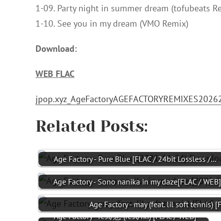
1-09. Party night in summer dream (tofubeats R
1-10. See you in my dream (VMO Remix)
Download:
WEB FLAC
jpop.xyz_AgeFactoryAGEFACTORYREMIXES2026
Related Posts:
Age Factory - Pure Blue [FLAC / 24bit Lossless /…
Age Factory - Sono nanika in my daze[FLAC / WEB
Age Factory - may (feat. lil soft tennis) 
Age Factory - rest/息 (rest/Iki) [FLAC / WEB]