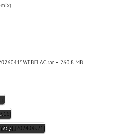
emix)
20260415WEBFLAC.rar – 260.8 MB
]…
[FLAC /…