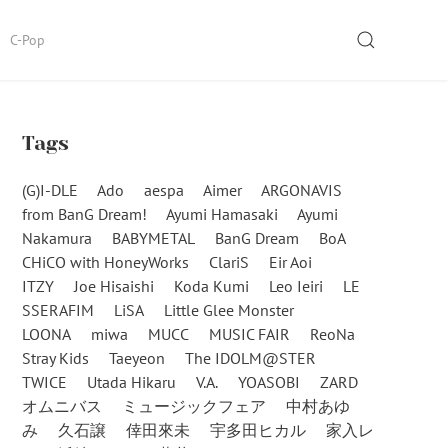
SEARCH
C-Pop
Tags
(G)I-DLE
Ado
aespa
Aimer
ARGONAVIS
from BanG Dream!
Ayumi Hamasaki
Ayumi
Nakamura
BABYMETAL
BanG Dream
BoA
CHiCO with HoneyWorks
ClariS
Eir Aoi
ITZY
Joe Hisaishi
Koda Kumi
Leo Ieiri
LE
SSERAFIM
LiSA
Little Glee Monster
LOONA
miwa
MUCC
MUSIC FAIR
ReoNa
Stray Kids
Taeyeon
The IDOLM@STER
TWICE
Utada Hikaru
V.A.
YOASOBI
ZARD
オムニバス
ミュージックフェア
中村あゆ
み
久石譲
倖田來未
宇多田ヒカル
家入レ