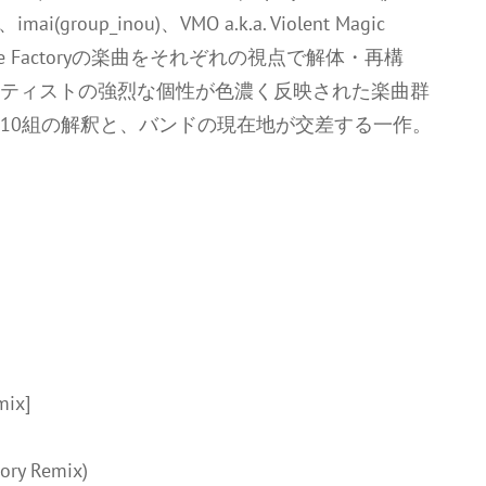
imai(group_inou)、VMO a.k.a. Violent Magic
し、Age Factoryの楽曲をそれぞれの視点で解体・再構
ーティストの強烈な個性が色濃く反映された楽曲群
10組の解釈と、バンドの現在地が交差する一作。
mix]
eory Remix)