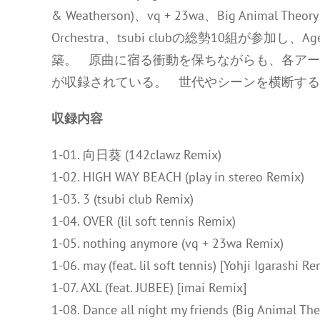
& Weatherson)、vq + 23wa、Big Animal Theory、
Orchestra、tsubi clubの総勢10組が参加
築。 原曲に宿る衝動を保ちながらも、各ア
が収録されている。 世代やシーンを横断する
収録内容
1-01. 向日葵 (142clawz Remix)
1-02. HIGH WAY BEACH (play in stereo Remix)
1-03. 3 (tsubi club Remix)
1-04. OVER (lil soft tennis Remix)
1-05. nothing anymore (vq + 23wa Remix)
1-06. may (feat. lil soft tennis) [Yohji Igarashi Re
1-07. AXL (feat. JUBEE) [imai Remix]
1-08. Dance all night my friends (Big Animal Th