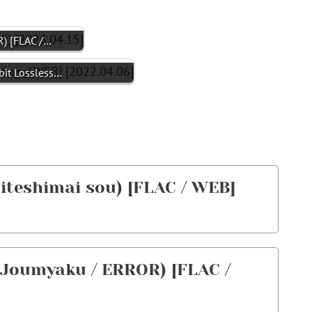
) [FLAC /…
4bit Lossless…
shimai sou) [FLAC / WEB]
(Joumyaku / ERROR) [FLAC /