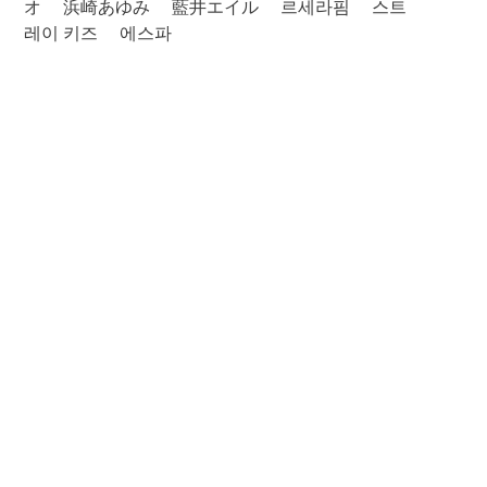
オ
浜崎あゆみ
藍井エイル
르세라핌
스트
레이 키즈
에스파