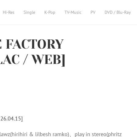
Hi-Res
Single
K-Pop
TV-Music
PV
DVD / Blu-Ray
E FACTORY
LAC / WEB]
wz(hirihiri & lilbesh ramko)、play in stereo(phritz