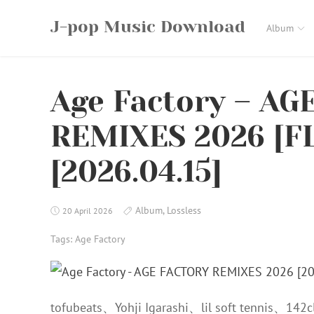
Skip
J-pop Music Download
to
Album
content
Age Factory – AG
REMIXES 2026 [F
[2026.04.15]
Album
,
Lossless
20 April 2026
Tags:
Age Factory
tofubeats、Yohji Igarashi、lil soft tennis、142cla