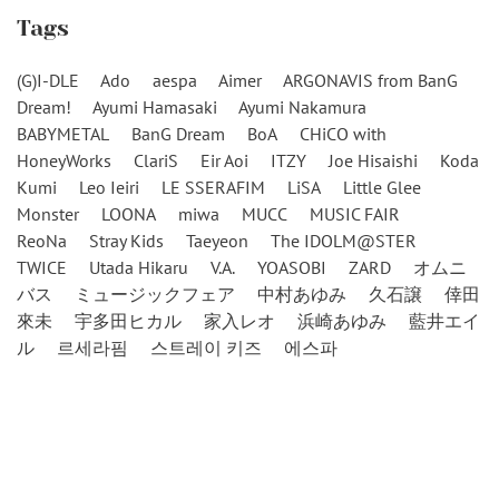
Tags
(G)I-DLE
Ado
aespa
Aimer
ARGONAVIS from BanG
Dream!
Ayumi Hamasaki
Ayumi Nakamura
BABYMETAL
BanG Dream
BoA
CHiCO with
HoneyWorks
ClariS
Eir Aoi
ITZY
Joe Hisaishi
Koda
Kumi
Leo Ieiri
LE SSERAFIM
LiSA
Little Glee
Monster
LOONA
miwa
MUCC
MUSIC FAIR
ReoNa
Stray Kids
Taeyeon
The IDOLM@STER
TWICE
Utada Hikaru
V.A.
YOASOBI
ZARD
オムニ
バス
ミュージックフェア
中村あゆみ
久石譲
倖田
來未
宇多田ヒカル
家入レオ
浜崎あゆみ
藍井エイ
ル
르세라핌
스트레이 키즈
에스파