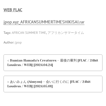
WEB FLAC
jpop.xyz_AFRICANSUMMERTIMESHIKISAI.rar
Tags:
AFRICAN SUMMER TIME
,
アフリカンサマータイム
Author:
jpop
< Damian Hamada’s Creatures – 最後の審判 [FLAC / 24bit
Lossless / WEB] [2024.04.24]
> あいみょん (Aimyon) – 会いに行くのに [FLAC / 24bit
Lossless / WEB] [2024.05.01]