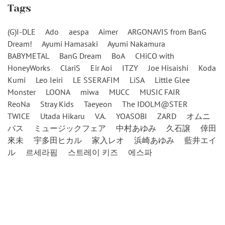
Tags
(G)I-DLE
Ado
aespa
Aimer
ARGONAVIS from BanG
Dream!
Ayumi Hamasaki
Ayumi Nakamura
BABYMETAL
BanG Dream
BoA
CHiCO with
HoneyWorks
ClariS
Eir Aoi
ITZY
Joe Hisaishi
Koda
Kumi
Leo Ieiri
LE SSERAFIM
LiSA
Little Glee
Monster
LOONA
miwa
MUCC
MUSIC FAIR
ReoNa
Stray Kids
Taeyeon
The IDOLM@STER
TWICE
Utada Hikaru
V.A.
YOASOBI
ZARD
オムニ
バス
ミュージックフェア
中村あゆみ
久石譲
倖田
來未
宇多田ヒカル
家入レオ
浜崎あゆみ
藍井エイ
ル
르세라핌
스트레이 키즈
에스파