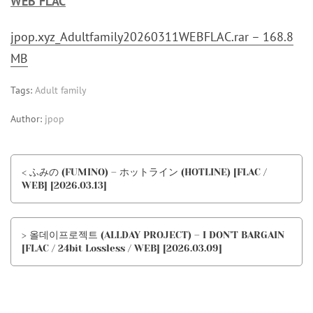
WEB FLAC
jpop.xyz_Adultfamily20260311WEBFLAC.rar – 168.8
MB
Tags:
Adult family
Author:
jpop
< ふみの (FUMINO) – ホットライン (HOTLINE) [FLAC /
WEB] [2026.03.13]
> 올데이프로젝트 (ALLDAY PROJECT) – I DON’T BARGAIN
[FLAC / 24bit Lossless / WEB] [2026.03.09]