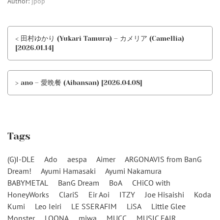
Author:
jpop
< 田村ゆかり (Yukari Tamura) – カメリア (Camellia)
[2026.01.14]
> ano – 愛晩餐 (Aibansan) [2026.04.08]
Tags
(G)I-DLE
Ado
aespa
Aimer
ARGONAVIS from BanG
Dream!
Ayumi Hamasaki
Ayumi Nakamura
BABYMETAL
BanG Dream
BoA
CHiCO with
HoneyWorks
ClariS
Eir Aoi
ITZY
Joe Hisaishi
Koda
Kumi
Leo Ieiri
LE SSERAFIM
LiSA
Little Glee
Monster
LOONA
miwa
MUCC
MUSIC FAIR