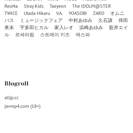
ReoNa
Stray Kids
Taeyeon
The IDOLM@STER
TWICE
Utada Hikaru
V.A.
YOASOBI
ZARD
オムニ
バス
ミュージックフェア
中村あゆみ
久石譲
倖田
來未
宇多田ヒカル
家入レオ
浜崎あゆみ
藍井エイ
ル
르세라핌
스트레이 키즈
에스파
Blogroll
alljp.cc
javmp4.com (18+)