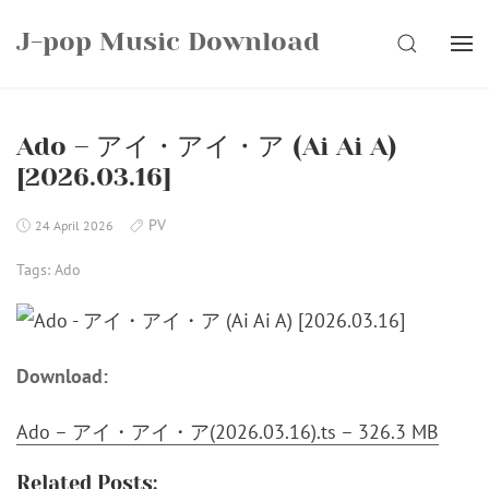
Skip
J-pop Music Download
to
SEARCH
content
Ado – アイ・アイ・ア (Ai Ai A)
[2026.03.16]
PV
24 April 2026
Tags:
Ado
Download:
Ado – アイ・アイ・ア(2026.03.16).ts – 326.3 MB
Related Posts: