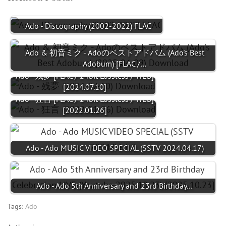
Ado - Discography (2002-2022) FLAC
Ado & 初音ミク - Adoのベストアドバム (Ado's Best
Adobum) [FLAC /…
Ado - 残夢 [FLAC / 24bit Lossless / WEB]
[2024.07.10]
Ado - 狂言 [FLAC / 24bit Lossless / WEB]
[2022.01.26]
Ado - Ado MUSIC VIDEO SPECIAL (SSTV 2024.04.17)
Ado - Ado 5th Anniversary and 23rd Birthday…
Tags:
Ado