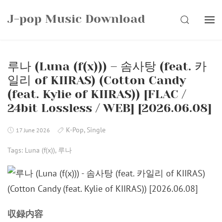
Skip
J-pop Music Download
to
SEARCH
content
루나 (Luna (f(x))) – 솜사탕 (feat. 카
일리 of KIIRAS) (Cotton Candy
(feat. Kylie of KIIRAS)) [FLAC /
24bit Lossless / WEB] [2026.06.08]
K-Pop
,
Single
17 June 2026
Tags:
Luna (f(x))
,
루나
収録内容