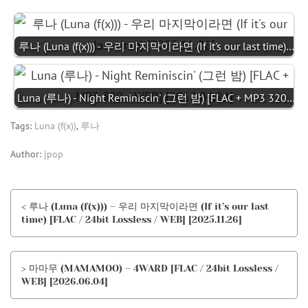
루나 (Luna (f(x))) - 우리 마지막이라면 (If it's our last time)…
Luna (루나) - Night Reminiscin' (그런 밤) [FLAC + MP3 320…
Tags:
Luna (f(x))
,
루나
Author:
jpop
< 루나 (Luna (f(x))) – 우리 마지막이라면 (If it’s our last
time) [FLAC / 24bit Lossless / WEB] [2025.11.26]
> 마마무 (MAMAMOO) – 4WARD [FLAC / 24bit Lossless /
WEB] [2026.06.04]