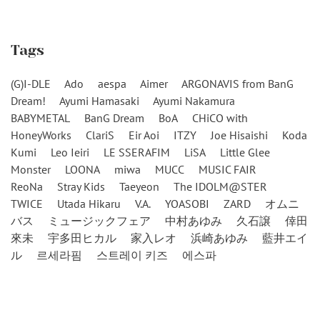
Tags
(G)I-DLE
Ado
aespa
Aimer
ARGONAVIS from BanG
Dream!
Ayumi Hamasaki
Ayumi Nakamura
BABYMETAL
BanG Dream
BoA
CHiCO with
HoneyWorks
ClariS
Eir Aoi
ITZY
Joe Hisaishi
Koda
Kumi
Leo Ieiri
LE SSERAFIM
LiSA
Little Glee
Monster
LOONA
miwa
MUCC
MUSIC FAIR
ReoNa
Stray Kids
Taeyeon
The IDOLM@STER
TWICE
Utada Hikaru
V.A.
YOASOBI
ZARD
オムニ
バス
ミュージックフェア
中村あゆみ
久石譲
倖田
來未
宇多田ヒカル
家入レオ
浜崎あゆみ
藍井エイ
ル
르세라핌
스트레이 키즈
에스파