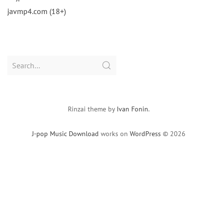
javmp4.com (18+)
Search
for:
Rinzai theme by
Ivan Fonin
.
J-pop Music Download
works on
WordPress
© 2026