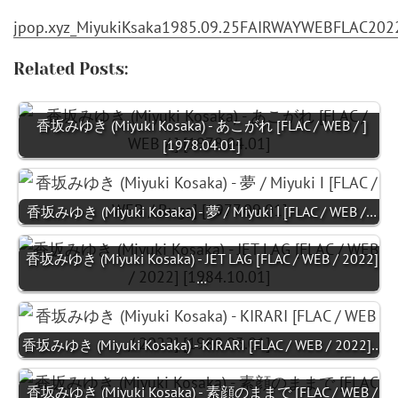
jpop.xyz_MiyukiKsaka1985.09.25FAIRWAYWEBFLAC202
Related Posts:
香坂みゆき (Miyuki Kosaka) - あこがれ [FLAC / WEB / ]
[1978.04.01]
香坂みゆき (Miyuki Kosaka) - 夢 / Miyuki Ⅰ [FLAC / WEB /…
香坂みゆき (Miyuki Kosaka) - JET LAG [FLAC / WEB / 2022]
…
香坂みゆき (Miyuki Kosaka) - KIRARI [FLAC / WEB / 2022]…
香坂みゆき (Miyuki Kosaka) - 素顔のままで [FLAC / WEB /