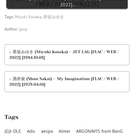
2022]…
Tags:
Miyuki Kosaka
,
香坂みゆき
Author:
jpop
< 香坂みゆき (Miyuki Kosaka) – JET LAG [FLAC / WEB /
2022] [1984.10.01]
> 酒井俊 (Shun Sakai) – My Imagination [FLAC / WEB /
2022] [1979.04.01]
Tags
(G)I-DLE
Ado
aespa
Aimer
ARGONAVIS from BanG