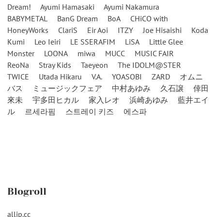
Dream!
Ayumi Hamasaki
Ayumi Nakamura
BABYMETAL
BanG Dream
BoA
CHiCO with
HoneyWorks
ClariS
Eir Aoi
ITZY
Joe Hisaishi
Koda
Kumi
Leo Ieiri
LE SSERAFIM
LiSA
Little Glee
Monster
LOONA
miwa
MUCC
MUSIC FAIR
ReoNa
Stray Kids
Taeyeon
The IDOLM@STER
TWICE
Utada Hikaru
V.A.
YOASOBI
ZARD
オムニ
バス
ミュージックフェア
中村あゆみ
久石譲
倖田
來未
宇多田ヒカル
家入レオ
浜崎あゆみ
藍井エイ
ル
르세라핌
스트레이 키즈
에스파
Blogroll
alljp.cc