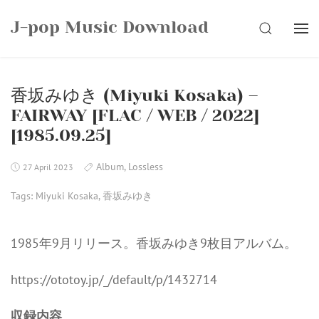
Skip
J-pop Music Download
to
SEARCH
content
香坂みゆき (Miyuki Kosaka) –
FAIRWAY [FLAC / WEB / 2022]
[1985.09.25]
Album
,
Lossless
27 April 2023
Tags:
Miyuki Kosaka
,
香坂みゆき
1985年9月リリース。香坂みゆき9枚目アルバム。
https://ototoy.jp/_/default/p/1432714
収録内容