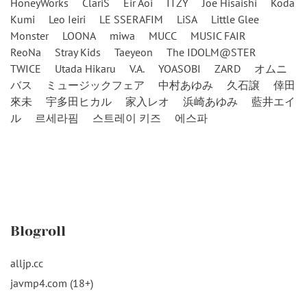
HoneyWorks
ClariS
Eir Aoi
ITZY
Joe Hisaishi
Koda
Kumi
Leo Ieiri
LE SSERAFIM
LiSA
Little Glee
Monster
LOONA
miwa
MUCC
MUSIC FAIR
ReoNa
Stray Kids
Taeyeon
The IDOLM@STER
TWICE
Utada Hikaru
V.A.
YOASOBI
ZARD
オムニ
バス
ミュージックフェア
中村あゆみ
久石譲
倖田
來未
宇多田ヒカル
家入レオ
浜崎あゆみ
藍井エイ
ル
르세라핌
스트레이 키즈
에스파
Blogroll
alljp.cc
javmp4.com (18+)