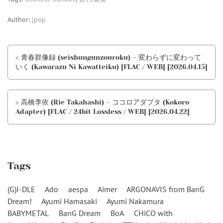
Author:
jpop
< 青春群像録 (seishungunzouroku) – 変わらずに変わって
いく (Kawarazu Ni Kawatteiku) [FLAC / WEB] [2026.04.15]
> 高橋李依 (Rie Takahashi) – ココロアダプタ (Kokoro
Adapter) [FLAC / 24bit Lossless / WEB] [2026.04.22]
Tags
(G)I-DLE
Ado
aespa
Aimer
ARGONAVIS from BanG
Dream!
Ayumi Hamasaki
Ayumi Nakamura
BABYMETAL
BanG Dream
BoA
CHiCO with