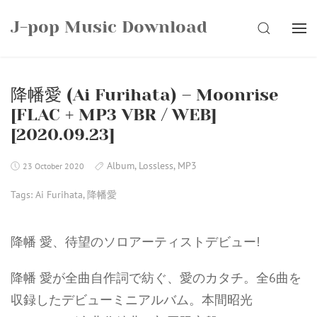
Skip
J-pop Music Download
to
SEARCH
content
降幡愛 (Ai Furihata) – Moonrise
[FLAC + MP3 VBR / WEB]
[2020.09.23]
Album
,
Lossless
,
MP3
23 October 2020
Tags:
Ai Furihata
,
降幡愛
降幡 愛、待望のソロアーティストデビュー!
降幡 愛が全曲自作詞で紡ぐ、愛のカタチ。全6曲を
収録したデビューミニアルバム。本間昭光