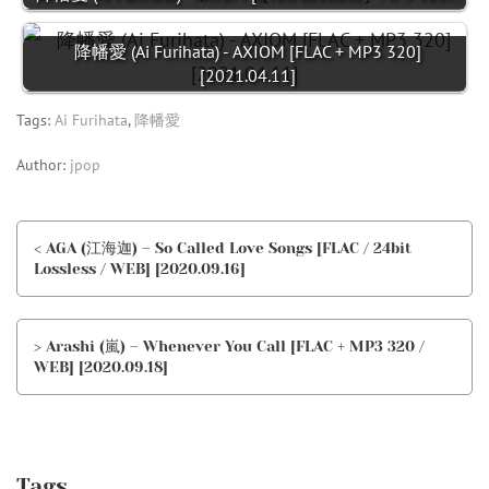
降幡愛 (Ai Furihata) - AXIOM [FLAC + MP3 320]
[2021.04.11]
Tags:
Ai Furihata
,
降幡愛
Author:
jpop
< AGA (江海迦) – So Called Love Songs [FLAC / 24bit
Lossless / WEB] [2020.09.16]
> Arashi (嵐) – Whenever You Call [FLAC + MP3 320 /
WEB] [2020.09.18]
Tags