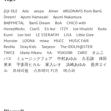
(G)I-DLE
Ado
aespa
Aimer
ARGONAVIS from BanG
Dream!
Ayumi Hamasaki
Ayumi Nakamura
BABYMETAL
BanG Dream
BoA
CHiCO with
HoneyWorks
ClariS
Eir Aoi
ITZY
Joe Hisaishi
Koda
Kumi
Leo Ieiri
LE SSERAFIM
LiSA
Little Glee
Monster
LOONA
miwa
MUCC
MUSIC FAIR
ReoNa
Stray Kids
Taeyeon
The IDOLM@STER
TWICE
Utada Hikaru
V.A.
YOASOBI
ZARD
オムニ
バス
ミュージックフェア
中村あゆみ
久石譲
倖田
來未
宇多田ヒカル
家入レオ
浜崎あゆみ
藍井エイ
ル
르세라핌
스트레이 키즈
에스파