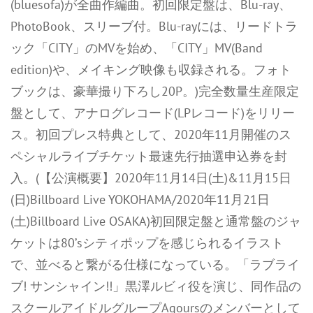
(bluesofa)が全曲作編曲。初回限定盤は、Blu-ray、
PhotoBook、スリーブ付。Blu-rayには、リードトラ
ック「CITY」のMVを始め、「CITY」MV(Band
edition)や、メイキング映像も収録される。フォト
ブックは、豪華撮り下ろし20P。)完全数量生産限定
盤として、アナログレコード(LPレコード)をリリー
ス。初回プレス特典として、2020年11月開催のス
ペシャルライブチケット最速先行抽選申込券を封
入。(【公演概要】2020年11月14日(土)&11月15日
(日)Billboard Live YOKOHAMA/2020年11月21日
(土)Billboard Live OSAKA)初回限定盤と通常盤のジャ
ケットは80’sシティポップを感じられるイラスト
で、並べると繋がる仕様になっている。「ラブライ
ブ! サンシャイン!!」黒澤ルビィ役を演じ、同作品の
スクールアイドルグループAqoursのメンバーとして