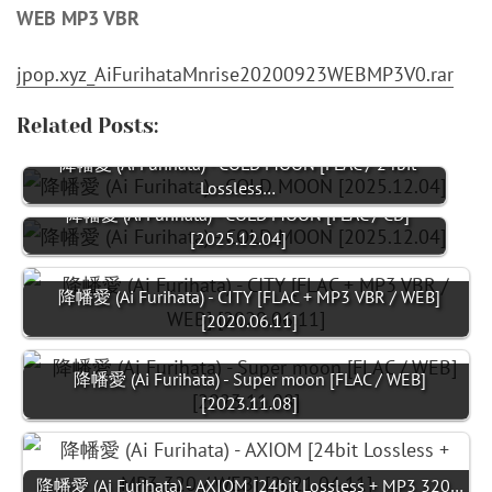
WEB MP3 VBR
jpop.xyz_AiFurihataMnrise20200923WEBMP3V0.rar
Related Posts:
降幡愛 (Ai Furihata) - COLD MOON [FLAC / 24bit
Lossless…
降幡愛 (Ai Furihata) - COLD MOON [FLAC / CD]
[2025.12.04]
降幡愛 (Ai Furihata) - CITY [FLAC + MP3 VBR / WEB]
[2020.06.11]
降幡愛 (Ai Furihata) - Super moon [FLAC / WEB]
[2023.11.08]
降幡愛 (Ai Furihata) - AXIOM [24bit Lossless + MP3 320…