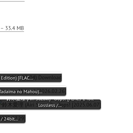
– 33.4 MB
 Edition) [FLAC…
adaima no Mahou)…
鈴木愛理 (Airi Suzuki) - Oops! [FLAC / 24bit
Lossless /…
/ 24bit…