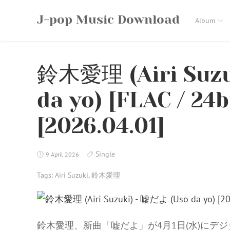
Skip
J-pop Music Download
to
Album
content
鈴木愛理 (Airi Suzu
da yo) [FLAC / 24b
[2026.04.01]
Single
9 April 2026
Tags:
Airi Suzuki
,
鈴木愛理
鈴木愛理、新曲「嘘だよ」が4月1日(水)にデ