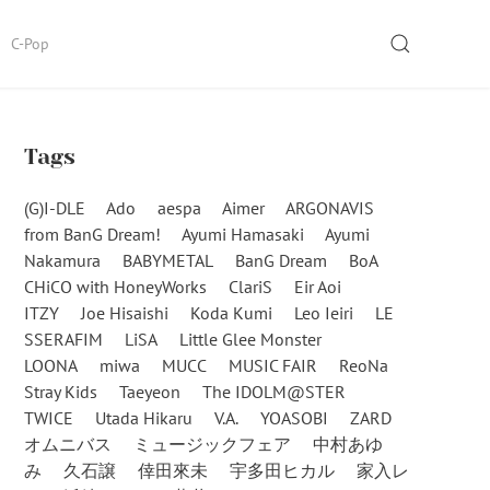
SEARCH
C-Pop
Tags
(G)I-DLE
Ado
aespa
Aimer
ARGONAVIS
from BanG Dream!
Ayumi Hamasaki
Ayumi
Nakamura
BABYMETAL
BanG Dream
BoA
CHiCO with HoneyWorks
ClariS
Eir Aoi
ITZY
Joe Hisaishi
Koda Kumi
Leo Ieiri
LE
SSERAFIM
LiSA
Little Glee Monster
LOONA
miwa
MUCC
MUSIC FAIR
ReoNa
Stray Kids
Taeyeon
The IDOLM@STER
TWICE
Utada Hikaru
V.A.
YOASOBI
ZARD
オムニバス
ミュージックフェア
中村あゆ
み
久石譲
倖田來未
宇多田ヒカル
家入レ