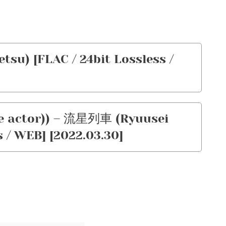
su) [FLAC / 24bit Lossless /
e actor)) – 流星列車 (Ryuusei
s / WEB] [2022.03.30]