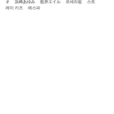
オ
浜崎あゆみ
藍井エイル
르세라핌
스트
레이 키즈
에스파