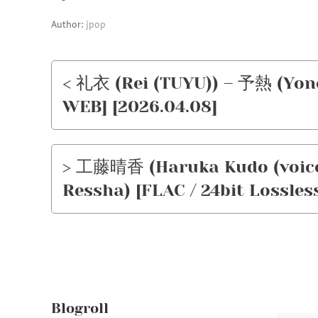
Author:
jpop
< 礼衣 (Rei (TUYU)) – 予熱 (Yonet
WEB] [2026.04.08]
> 工藤晴香 (Haruka Kudo (voic
Ressha) [FLAC / 24bit Lossles
Blogroll