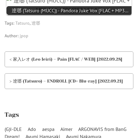
逹瑯 (Tatsuro (MUCC)) - Pandora Juke Vox [FLAC + MP3…
Tags:
Tatsuro
,
逹瑯
Author:
jpop
< 家入レオ (Leo Ieiri) – Pain [FLAC / WEB] [2022.09.28]
> 逹瑯 (Tatsuro) – ENDROLL [CD+ Blu-ray] [2022.09.21]
Tags
(G)I-DLE
Ado
aespa
Aimer
ARGONAVIS from BanG
Dream!
Ayumi Hamasaki
Ayumi Nakamura