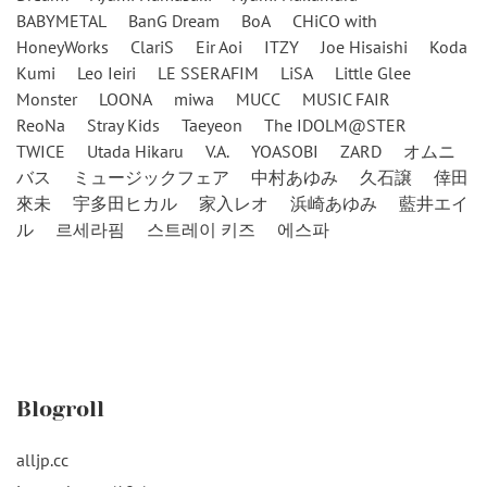
BABYMETAL
BanG Dream
BoA
CHiCO with
HoneyWorks
ClariS
Eir Aoi
ITZY
Joe Hisaishi
Koda
Kumi
Leo Ieiri
LE SSERAFIM
LiSA
Little Glee
Monster
LOONA
miwa
MUCC
MUSIC FAIR
ReoNa
Stray Kids
Taeyeon
The IDOLM@STER
TWICE
Utada Hikaru
V.A.
YOASOBI
ZARD
オムニ
バス
ミュージックフェア
中村あゆみ
久石譲
倖田
來未
宇多田ヒカル
家入レオ
浜崎あゆみ
藍井エイ
ル
르세라핌
스트레이 키즈
에스파
Blogroll
alljp.cc