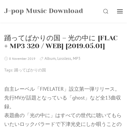
Skip
J-pop Music Download
to
SEARCH
content
踊ってばかりの国 – 光の中に [FLAC
+ MP3 320 / WEB] [2019.05.01]
Album
,
Lossless
,
MP3
8 November 2019
Tags:
踊ってばかりの国
自主レーベル「FIVELATER」設立第一弾リリース。
先行MVが話題となっている「ghost」など全13曲収
録。
表題曲の「光の中に」はすべての世代に聴いてもら
いたいロックバラードで下津光史にしか唄うことの