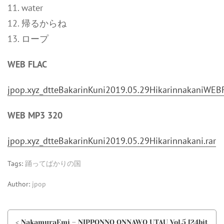
11. water
12. 帰るからね
13. ロープ
WEB FLAC
jpop.xyz_dtteBakarinKuni2019.05.29HikarinnakaniWEBF
WEB MP3 320
jpop.xyz_dtteBakarinKuni2019.05.29Hikarinnakani.rar
Tags:
踊ってばかりの国
Author:
jpop
< NakamuraEmi – NIPPONNO ONNAWO UTAU Vol.5 [24bit