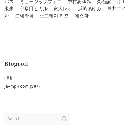
バス
ミュージックフェア
中村あゆみ
久石譲
倖田
來未
宇多田ヒカル
家入レオ
浜崎あゆみ
藍井エイ
ル
르세라핌
스트레이 키즈
에스파
Blogroll
alljp.cc
javmp4.com (18+)
Search
for: