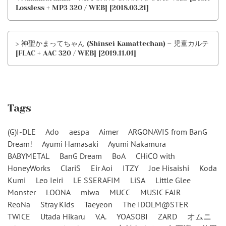
Lossless + MP3 320 / WEB] [2018.03.21]
> 神聖かまってちゃん (Shinsei Kamattechan) – 児童カルテ
[FLAC + AAC 320 / WEB] [2019.11.01]
Tags
(G)I-DLE
Ado
aespa
Aimer
ARGONAVIS from BanG
Dream!
Ayumi Hamasaki
Ayumi Nakamura
BABYMETAL
BanG Dream
BoA
CHiCO with
HoneyWorks
ClariS
Eir Aoi
ITZY
Joe Hisaishi
Koda
Kumi
Leo Ieiri
LE SSERAFIM
LiSA
Little Glee
Monster
LOONA
miwa
MUCC
MUSIC FAIR
ReoNa
Stray Kids
Taeyeon
The IDOLM@STER
TWICE
Utada Hikaru
V.A.
YOASOBI
ZARD
オムニ