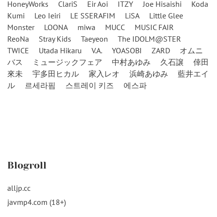
HoneyWorks
ClariS
Eir Aoi
ITZY
Joe Hisaishi
Koda
Kumi
Leo Ieiri
LE SSERAFIM
LiSA
Little Glee
Monster
LOONA
miwa
MUCC
MUSIC FAIR
ReoNa
Stray Kids
Taeyeon
The IDOLM@STER
TWICE
Utada Hikaru
V.A.
YOASOBI
ZARD
オムニ
バス
ミュージックフェア
中村あゆみ
久石譲
倖田
來未
宇多田ヒカル
家入レオ
浜崎あゆみ
藍井エイ
ル
르세라핌
스트레이 키즈
에스파
Blogroll
alljp.cc
javmp4.com (18+)