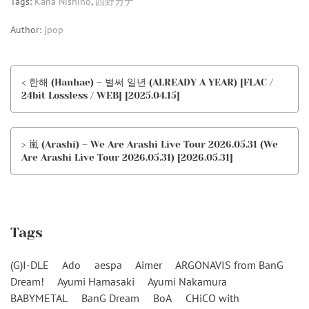
Tags:
Kana Nishino
,
西野カナ
Author:
jpop
< 한해 (Hanhae) – 벌써 일년 (ALREADY A YEAR) [FLAC /
24bit Lossless / WEB] [2025.04.15]
> 嵐 (Arashi) – We Are Arashi Live Tour 2026.05.31 (We
Are Arashi Live Tour 2026.05.31) [2026.05.31]
Tags
(G)I-DLE
Ado
aespa
Aimer
ARGONAVIS from BanG
Dream!
Ayumi Hamasaki
Ayumi Nakamura
BABYMETAL
BanG Dream
BoA
CHiCO with