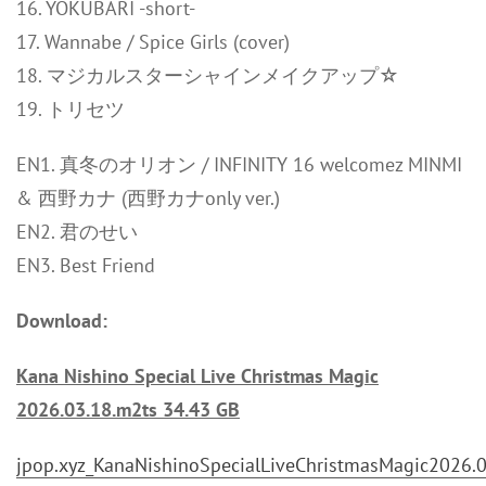
16. YOKUBARI -short-
17. Wannabe / Spice Girls (cover)
18. マジカルスターシャインメイクアップ☆
19. トリセツ
EN1. 真冬のオリオン / INFINITY 16 welcomez MINMI
& 西野カナ (西野カナonly ver.)
EN2. 君のせい
EN3. Best Friend
Download:
Kana Nishino Special Live Christmas Magic
2026.03.18.m2ts 34.43 GB
jpop.xyz_KanaNishinoSpecialLiveChristmasMagic2026.03