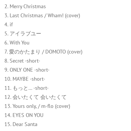
2. Merry Christmas
3. Last Christmas / Wham! (cover)
4. if
5. アイラブユー
6. With You
7. 愛のかたまり / DOMOTO (cover)
8. Secret -short-
9. ONLY ONE -short-
10. MAYBE -short-
11. もっと… -short-
12. 会いたくて 会いたくて
13. Yours only, / m-flo (cover)
14. EYES ON YOU
15. Dear Santa