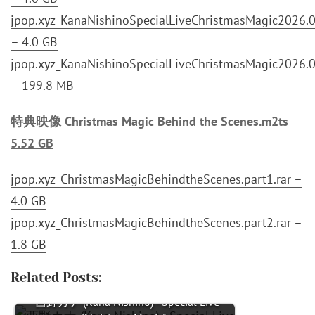
jpop.xyz_KanaNishinoSpecialLiveChristmasMagic2026.03
– 4.0 GB
jpop.xyz_KanaNishinoSpecialLiveChristmasMagic2026.03
– 199.8 MB
特典映像 Christmas Magic Behind the Scenes.m2ts
5.52 GB
jpop.xyz_ChristmasMagicBehindtheScenes.part1.rar –
4.0 GB
jpop.xyz_ChristmasMagicBehindtheScenes.part2.rar –
1.8 GB
Related Posts:
西野カナ (Kana Nishino) - Special Live