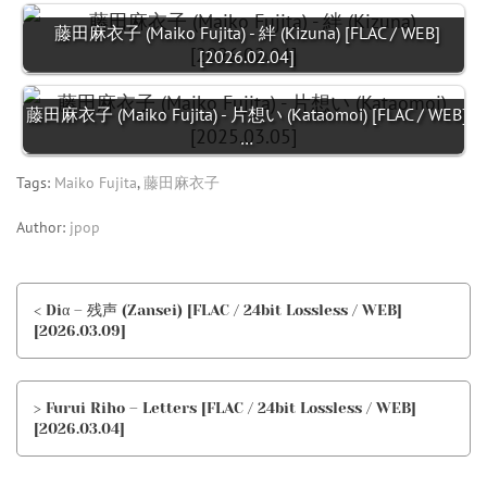
藤田麻衣子 (Maiko Fujita) - 絆 (Kizuna) [FLAC / WEB]
[2026.02.04]
藤田麻衣子 (Maiko Fujita) - 片想い (Kataomoi) [FLAC / WEB]
…
Tags:
Maiko Fujita
,
藤田麻衣子
Author:
jpop
< Diα – 残声 (Zansei) [FLAC / 24bit Lossless / WEB]
[2026.03.09]
> Furui Riho – Letters [FLAC / 24bit Lossless / WEB]
[2026.03.04]