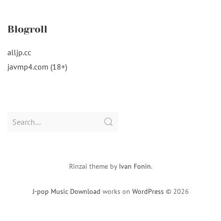
Blogroll
alljp.cc
javmp4.com (18+)
Search
for:
Rinzai theme by
Ivan Fonin
.
J-pop Music Download
works on
WordPress
© 2026