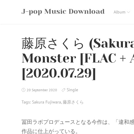
Skip
J-pop Music Download
to
Album
content
藤原さくら (Sakura 
Monster [FLAC + 
[2020.07.29]
Single
20 September 2020
Tags:
Sakura Fujiwara
,
藤原さくら
冨田ラボプロデュースとなる今作は、「違和
作品に仕上がっている。