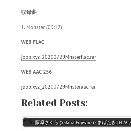
収録曲
1. Monster (03:12)
WEB FLAC
jpop.xyz_20200729Mnsterflac.rar
WEB AAC 256
jpop.xyz_20200729Mnsteraac.rar
Related Posts:
藤原さくら (Sakura Fujiwara) - まばたき [FLAC / 