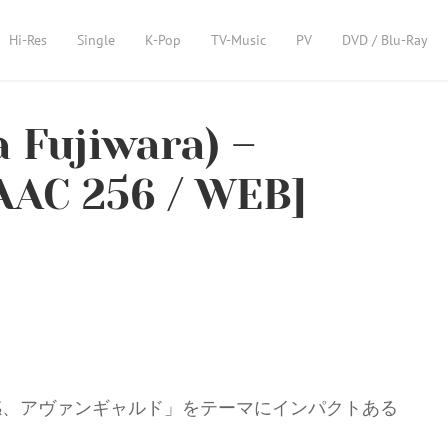
Hi-Res
Single
K-Pop
TV-Music
PV
DVD / Blu-Ray
Fujiwara) –
AAC 256 / WEB]
感、アヴァンギャルド」をテーマにインパクトある