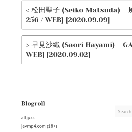
< 松田聖子 (Seiko Matsuda) 
256 / WEB] [2020.09.09]
> 早見沙織 (Saori Hayami) – GAR
WEB] [2020.09.02]
Blogroll
Search
for:
alljp.cc
javmp4.com (18+)