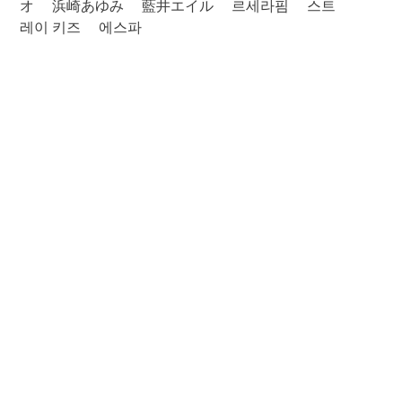
オ
浜崎あゆみ
藍井エイル
르세라핌
스트
레이 키즈
에스파