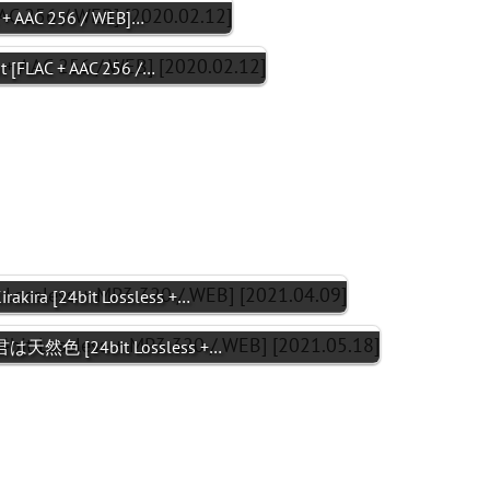
+ AAC 256 / WEB]…
 [FLAC + AAC 256 /…
akira [24bit Lossless +…
君は天然色 [24bit Lossless +…