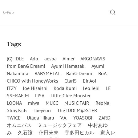
SEARCH
C-Pop
Tags
(G)I-DLE
Ado
aespa
Aimer
ARGONAVIS
from BanG Dream!
Ayumi Hamasaki
Ayumi
Nakamura
BABYMETAL
BanG Dream
BoA
CHiCO with HoneyWorks
ClariS
Eir Aoi
ITZY
Joe Hisaishi
Koda Kumi
Leo Ieiri
LE
SSERAFIM
LiSA
Little Glee Monster
LOONA
miwa
MUCC
MUSIC FAIR
ReoNa
Stray Kids
Taeyeon
The IDOLM@STER
TWICE
Utada Hikaru
V.A.
YOASOBI
ZARD
オムニバス
ミュージックフェア
中村あゆ
み
久石譲
倖田來未
宇多田ヒカル
家入レ