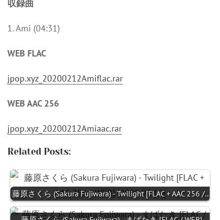
収録曲
1. Ami (04:31)
WEB FLAC
jpop.xyz_20200212Amiflac.rar
WEB AAC 256
jpop.xyz_20200212Amiaac.rar
Related Posts:
藤原さくら (Sakura Fujiwara) - Twilight [FLAC + AAC 256 /…
藤原さくら (Sakura Fujiwara) - まばたき [FLAC / WEB]