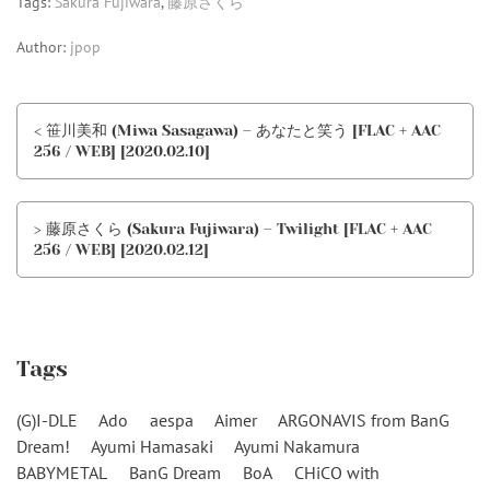
Tags:
Sakura Fujiwara
,
藤原さくら
Author:
jpop
< 笹川美和 (Miwa Sasagawa) – あなたと笑う [FLAC + AAC
256 / WEB] [2020.02.10]
> 藤原さくら (Sakura Fujiwara) – Twilight [FLAC + AAC
256 / WEB] [2020.02.12]
Tags
(G)I-DLE
Ado
aespa
Aimer
ARGONAVIS from BanG
Dream!
Ayumi Hamasaki
Ayumi Nakamura
BABYMETAL
BanG Dream
BoA
CHiCO with