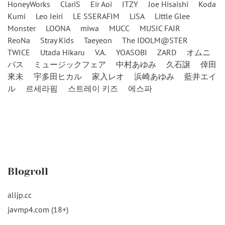
HoneyWorks
ClariS
Eir Aoi
ITZY
Joe Hisaishi
Koda
Kumi
Leo Ieiri
LE SSERAFIM
LiSA
Little Glee
Monster
LOONA
miwa
MUCC
MUSIC FAIR
ReoNa
Stray Kids
Taeyeon
The IDOLM@STER
TWICE
Utada Hikaru
V.A.
YOASOBI
ZARD
オムニ
バス
ミュージックフェア
中村あゆみ
久石譲
倖田
來未
宇多田ヒカル
家入レオ
浜崎あゆみ
藍井エイ
ル
르세라핌
스트레이 키즈
에스파
Blogroll
alljp.cc
javmp4.com (18+)