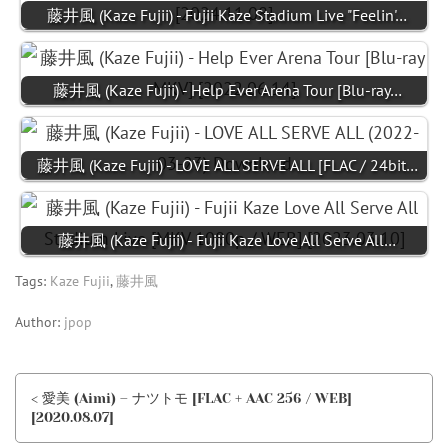
藤井風 (Kaze Fujii) - Fujii Kaze Stadium Live "Feelin'…
藤井風 (Kaze Fujii) - Help Ever Arena Tour [Blu-ray…
藤井風 (Kaze Fujii) - LOVE ALL SERVE ALL [FLAC / 24bit…
藤井風 (Kaze Fujii) - Fujii Kaze Love All Serve All…
Tags:
Kaze Fujii
,
藤井風
Author:
jpop
< 愛美 (Aimi) – ナツトモ [FLAC + AAC 256 / WEB]
[2020.08.07]