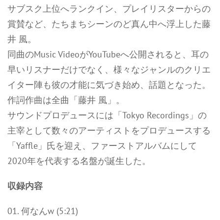
サブスク上位へランクイン、プレイリスターからの
賞賛など、たちまちシーンのど真ん中へ浮上した藤
井 風。
同曲のMusic VideoがYouTubeへ公開されると、耳の
早いリスナーだけでなく、様々なジャンルのクリエ
イター陣も彼の才能に気づき始め、話題となった。
作詞作曲は全曲「藤井 風」。
サウンドプロデュースには「Tokyo Recordings」の
主宰として数々のアーティストをプロデュースする
「Yaffle」氏を迎え、ファーストアルバムにして
2020年を代表する名盤が誕生した。
収録内容
01. 何なんw (5:21)