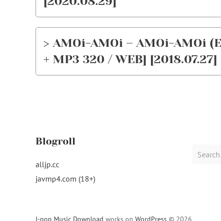
[2020.08.29]
> AMOi-AMOi – AMOi-AMOi (EP
+ MP3 320 / WEB] [2018.07.27]
Blogroll
Search
for:
alljp.cc
javmp4.com (18+)
J-pop Music Download
works on
WordPress
© 2026