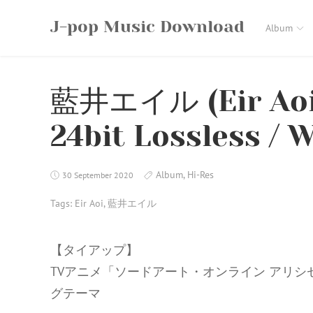
Skip
J-pop Music Download
to
Album
content
藍井エイル (Eir Aoi) 
24bit Lossless / 
Album
,
Hi-Res
30 September 2020
Tags:
Eir Aoi
,
藍井エイル
【タイアップ】
TVアニメ「ソードアート・オンライン アリシゼーショ
グテーマ