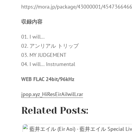
https://mora.jp/package/43000001/454736646
収録内容
01. I will…
02. アンリアル トリップ
03. MY JUDGEMENT
04. I will… Instrumental
WEB FLAC 24bit/96kHz
jpop.xyz_HiResEirAiIwill.rar
Related Posts: