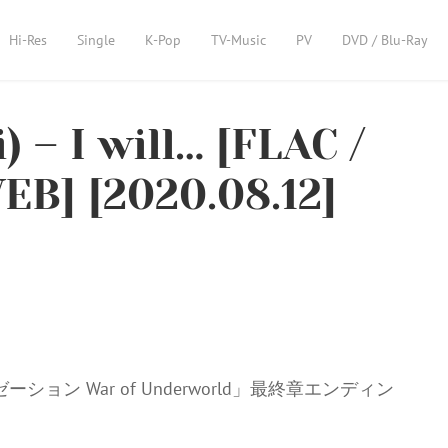
Hi-Res
Single
K-Pop
TV-Music
PV
DVD / Blu-Ray
– I will… [FLAC /
WEB] [2020.08.12]
ン War of Underworld」最終章エンディン