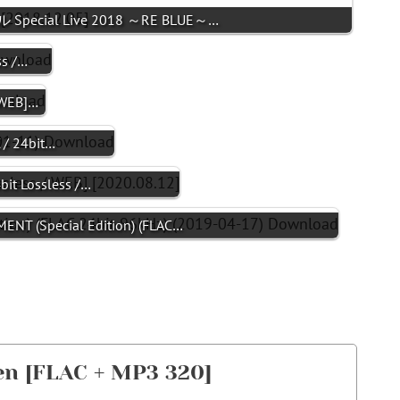
Special Live 2018 ～RE BLUE～…
ss /…
 WEB]…
/ 24bit…
bit Lossless /…
NT (Special Edition) (FLAC…
den [FLAC + MP3 320]