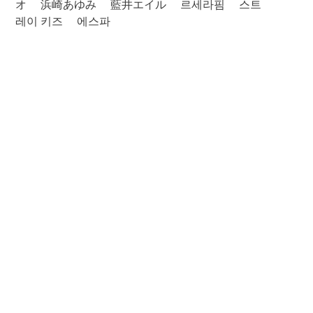
オ
浜崎あゆみ
藍井エイル
르세라핌
스트
레이 키즈
에스파