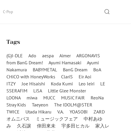
SEARCH
C-Pop
Tags
(G)I-DLE
Ado
aespa
Aimer
ARGONAVIS
from BanG Dream!
Ayumi Hamasaki
Ayumi
Nakamura
BABYMETAL
BanG Dream
BoA
CHiCO with HoneyWorks
ClariS
Eir Aoi
ITZY
Joe Hisaishi
Koda Kumi
Leo Ieiri
LE
SSERAFIM
LiSA
Little Glee Monster
LOONA
miwa
MUCC
MUSIC FAIR
ReoNa
Stray Kids
Taeyeon
The IDOLM@STER
TWICE
Utada Hikaru
V.A.
YOASOBI
ZARD
オムニバス
ミュージックフェア
中村あゆ
み
久石譲
倖田來未
宇多田ヒカル
家入レ