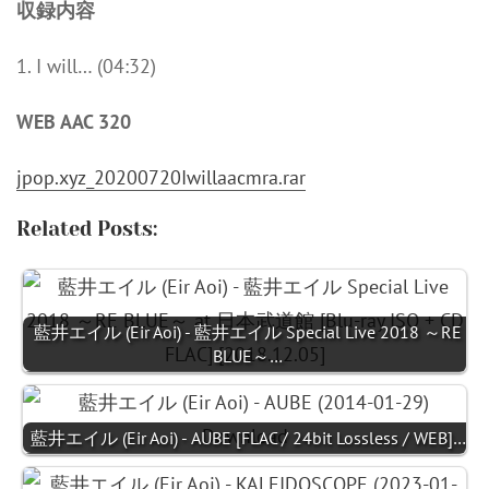
収録内容
1. I will… (04:32)
WEB AAC 320
jpop.xyz_20200720Iwillaacmra.rar
Related Posts:
藍井エイル (Eir Aoi) - 藍井エイル Special Live 2018 ～RE
BLUE～…
藍井エイル (Eir Aoi) - AUBE [FLAC / 24bit Lossless / WEB]…