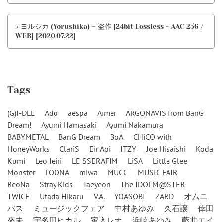
> ヨルシカ (Yorushika) – 盗作 [24bit Lossless + AAC 256 /
WEB] [2020.07.22]
Tags
(G)I-DLE
Ado
aespa
Aimer
ARGONAVIS from BanG
Dream!
Ayumi Hamasaki
Ayumi Nakamura
BABYMETAL
BanG Dream
BoA
CHiCO with
HoneyWorks
ClariS
Eir Aoi
ITZY
Joe Hisaishi
Koda
Kumi
Leo Ieiri
LE SSERAFIM
LiSA
Little Glee
Monster
LOONA
miwa
MUCC
MUSIC FAIR
ReoNa
Stray Kids
Taeyeon
The IDOLM@STER
TWICE
Utada Hikaru
V.A.
YOASOBI
ZARD
オムニ
バス
ミュージックフェア
中村あゆみ
久石譲
倖田
來未
宇多田ヒカル
家入レオ
浜崎あゆみ
藍井エイ