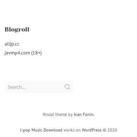
Blogroll
alljp.cc
javmp4.com (18+)
Search
for:
Rinzai theme by
Ivan Fonin
.
J-pop Music Download
works on
WordPress
© 2026