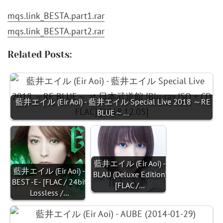
mqs.link_BESTA.part1.rar
mqs.link_BESTA.part2.rar
Related Posts:
藍井エイル (Eir Aoi) - 藍井エイル Special Live 2018 ～RE
BLUE～…
藍井エイル (Eir Aoi) -
藍井エイル (Eir Aoi) -
BLAU (Deluxe Edition)
BEST -E- [FLAC / 24bit
[FLAC /…
Lossless /…