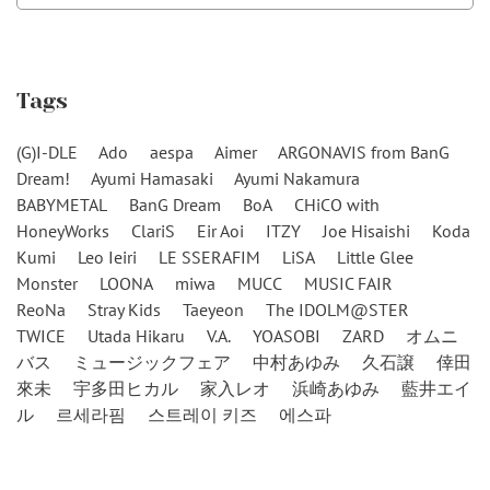
Tags
(G)I-DLE
Ado
aespa
Aimer
ARGONAVIS from BanG
Dream!
Ayumi Hamasaki
Ayumi Nakamura
BABYMETAL
BanG Dream
BoA
CHiCO with
HoneyWorks
ClariS
Eir Aoi
ITZY
Joe Hisaishi
Koda
Kumi
Leo Ieiri
LE SSERAFIM
LiSA
Little Glee
Monster
LOONA
miwa
MUCC
MUSIC FAIR
ReoNa
Stray Kids
Taeyeon
The IDOLM@STER
TWICE
Utada Hikaru
V.A.
YOASOBI
ZARD
オムニ
バス
ミュージックフェア
中村あゆみ
久石譲
倖田
來未
宇多田ヒカル
家入レオ
浜崎あゆみ
藍井エイ
ル
르세라핌
스트레이 키즈
에스파