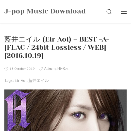
Skip
J-pop Music Download
to
SEARCH
content
藍井エイル (Eir Aoi) – BEST -A-
[FLAC / 24bit Lossless / WEB]
[2016.10.19]
Album
,
Hi-Res
13 October 2019
Tags:
Eir Aoi
,
藍井エイル