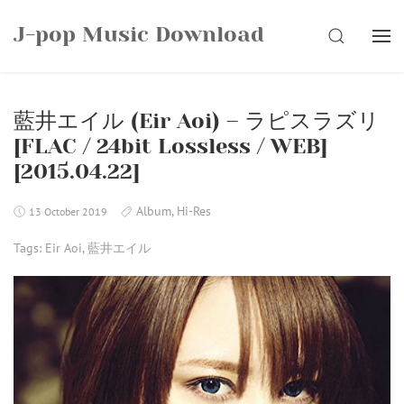
Skip
J-pop Music Download
to
SEARCH
content
藍井エイル (Eir Aoi) – ラピスラズリ
[FLAC / 24bit Lossless / WEB]
[2015.04.22]
Album
,
Hi-Res
13 October 2019
Tags:
Eir Aoi
,
藍井エイル