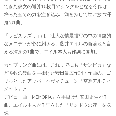
てきた彼女の通算10枚目のシングルとなる今作は、
培った全ての力を注ぎ込み、満を持して世に放つ渾
身の1曲。
「ラピスラズリ」は、壮大な情景描写の中の情熱的
なメロディが心に刺さる、藍井エイルの新境地と言
える渾身の1曲で、エイル本人も作詞に参加。
カップリング曲には、これまでにも「サンビカ」な
ど多数の楽曲を手掛けた安田貴広作詞・作曲の、ゴ
リっとしたアッパーヘヴィチューン「空蝉アルティ
メット」と、
デビュー曲「MEMORIA」を手掛けた安田史生が作
曲、エイル本人が作詞をした「リンドウの花」を収
録。