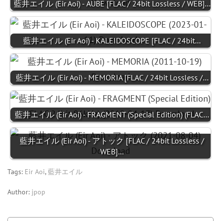
藍井エイル (Eir Aoi) - AUBE [FLAC / 24bit Lossless / WEB]…
藍井エイル (Eir Aoi) - KALEIDOSCOPE [FLAC / 24bit…
藍井エイル (Eir Aoi) - MEMORIA [FLAC / 24bit Lossless /…
藍井エイル (Eir Aoi) - FRAGMENT (Special Edition) (FLAC…
藍井エイル (Eir Aoi) - アトック [FLAC / 24bit Lossless /
WEB]…
Tags:
Eir Aoi
,
藍井エイル
Author:
jpop