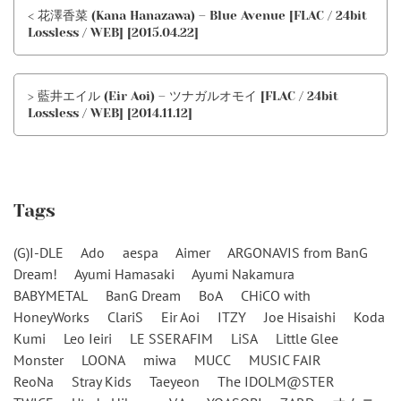
< 花澤香菜 (Kana Hanazawa) – Blue Avenue [FLAC / 24bit
Lossless / WEB] [2015.04.22]
> 藍井エイル (Eir Aoi) – ツナガルオモイ [FLAC / 24bit
Lossless / WEB] [2014.11.12]
Tags
(G)I-DLE
Ado
aespa
Aimer
ARGONAVIS from BanG
Dream!
Ayumi Hamasaki
Ayumi Nakamura
BABYMETAL
BanG Dream
BoA
CHiCO with
HoneyWorks
ClariS
Eir Aoi
ITZY
Joe Hisaishi
Koda
Kumi
Leo Ieiri
LE SSERAFIM
LiSA
Little Glee
Monster
LOONA
miwa
MUCC
MUSIC FAIR
ReoNa
Stray Kids
Taeyeon
The IDOLM@STER