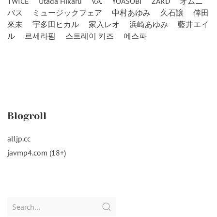
TWICE
Utada Hikaru
V.A.
YOASOBI
ZARD
オムニ
バス
ミュージックフェア
中村あゆみ
久石譲
倖田
來未
宇多田ヒカル
家入レオ
浜崎あゆみ
藍井エイ
ル
르세라핌
스트레이 키즈
에스파
Blogroll
alljp.cc
javmp4.com (18+)
Search
for: