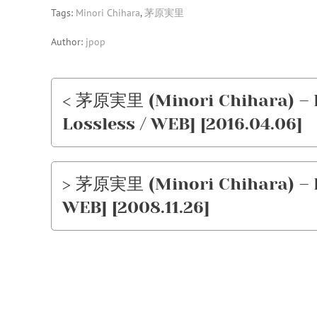
Tags:
Minori Chihara
,
茅原実里
Author:
jpop
< 茅原実里 (Minori Chihara) – I
Lossless / WEB] [2016.04.06]
> 茅原実里 (Minori Chihara) – Pa
WEB] [2008.11.26]