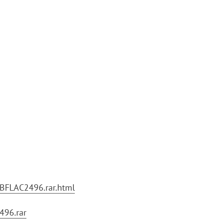
BFLAC2496.rar.html
496.rar