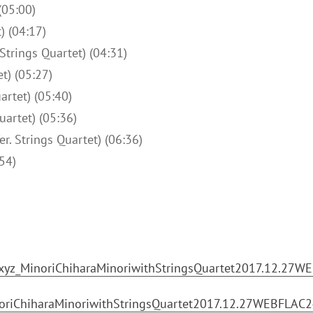
(05:00)
) (04:17)
s Quartet) (04:31)
t) (05:27)
rtet) (05:40)
tet) (05:36)
trings Quartet) (06:36)
54)
xyz_MinoriChiharaMinoriwithStringsQuartet2017.12.27WE
noriChiharaMinoriwithStringsQuartet2017.12.27WEBFLAC2