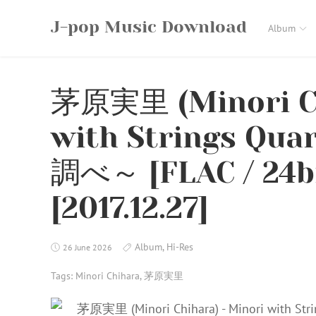
Skip
J-pop Music Download
to
Album
content
茅原実里 (Minori Ch
with Strings Q
調べ～ [FLAC / 24bi
[2017.12.27]
Album
,
Hi-Res
26 June 2026
Tags:
Minori Chihara
,
茅原実里