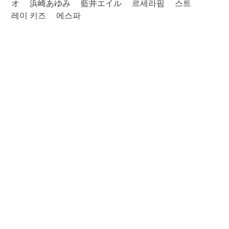
オ
浜崎あゆみ
藍井エイル
르세라핌
스트
레이 키즈
에스파