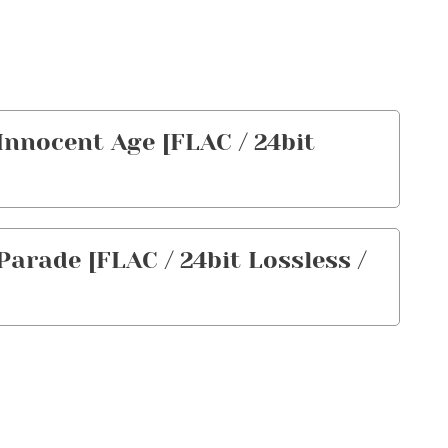
nnocent Age [FLAC / 24bit
rade [FLAC / 24bit Lossless /