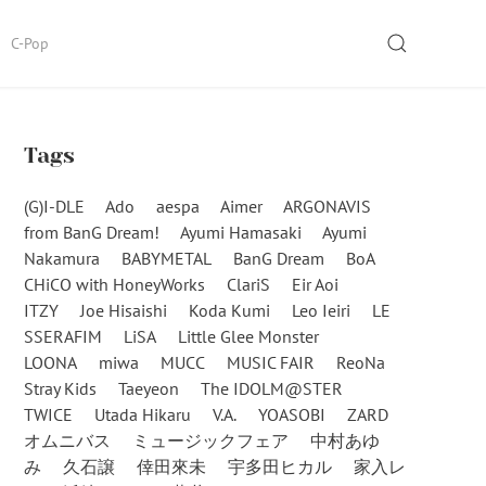
SEARCH
C-Pop
Tags
(G)I-DLE
Ado
aespa
Aimer
ARGONAVIS
from BanG Dream!
Ayumi Hamasaki
Ayumi
Nakamura
BABYMETAL
BanG Dream
BoA
CHiCO with HoneyWorks
ClariS
Eir Aoi
ITZY
Joe Hisaishi
Koda Kumi
Leo Ieiri
LE
SSERAFIM
LiSA
Little Glee Monster
LOONA
miwa
MUCC
MUSIC FAIR
ReoNa
Stray Kids
Taeyeon
The IDOLM@STER
TWICE
Utada Hikaru
V.A.
YOASOBI
ZARD
オムニバス
ミュージックフェア
中村あゆ
み
久石譲
倖田來未
宇多田ヒカル
家入レ