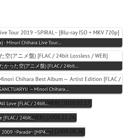
- Minori Chihara Live Tour…
会いたかった空(アニメ盤) [FLAC / 24bit…
SANCTUARYII ～Minori Chihara…
ll Love [FLAC / 24bit…
 [FLAC / 24bit…
r 2009 ~Parade~ [MP4…