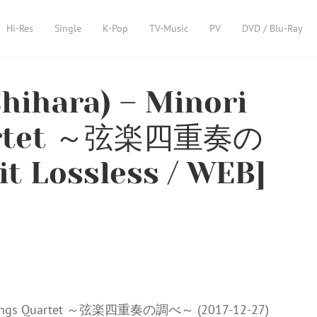
Hi-Res
Single
K-Pop
TV-Music
PV
DVD / Blu-Ray
ihara) – Minori
uartet ～弦楽四重奏の
t Lossless / WEB]