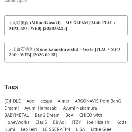
Author:
jpop
< 岡咲美保 (Miho Okasaki) – MY GLEAM [24bit FLAC +
MP3 320 / WEB] [2026.02.25]
> 上白石萌音 (Mone Kamishiraishi) – texte [FLAC + MP3
320 / WEB] [2026.02.25]
Tags
(G)I-DLE
Ado
aespa
Aimer
ARGONAVIS from BanG
Dream!
Ayumi Hamasaki
Ayumi Nakamura
BABYMETAL
BanG Dream
BoA
CHiCO with
HoneyWorks
ClariS
Eir Aoi
ITZY
Joe Hisaishi
Koda
Kumi
Leo Ieiri
LE SSERAFIM
LiSA
Little Glee