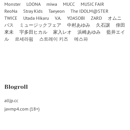
Monster
LOONA
miwa
MUCC
MUSIC FAIR
ReoNa
Stray Kids
Taeyeon
The IDOLM@STER
TWICE
Utada Hikaru
V.A.
YOASOBI
ZARD
オムニ
バス
ミュージックフェア
中村あゆみ
久石譲
倖田
來未
宇多田ヒカル
家入レオ
浜崎あゆみ
藍井エイ
ル
르세라핌
스트레이 키즈
에스파
Blogroll
alljp.cc
javmp4.com (18+)