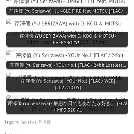
芹澤優 (Yu Serizawa) - JUNGLE FIRE feat. MOTSU [FLAC /…
芹澤優 (YU SERIZAWA) with DJ KOO & MOTSU -
EVERYBODY!…
芹澤優 (Yu Serizawa) - YOUr No.1 [FLAC / 24bit Lossless…
芹澤優 (Yu Serizawa) - YOUr No.1 [FLAC / WEB]
[2022.10.05]
芹澤優 (Yu Serizawa) - 最悪な日でもあなたが好き。 [FLAC
+ MP3 320 /…
Tags:
Yu Serizawa
,
芹澤優