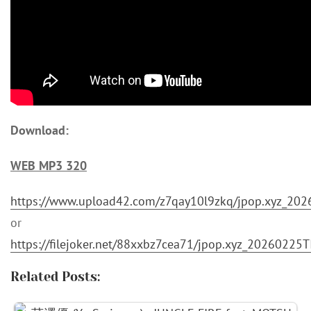
Download:
WEB MP3 320
https://www.upload42.com/z7qay10l9zkq/jpop.xyz_20
or
https://filejoker.net/88xxbz7cea71/jpop.xyz_2026022
Related Posts: