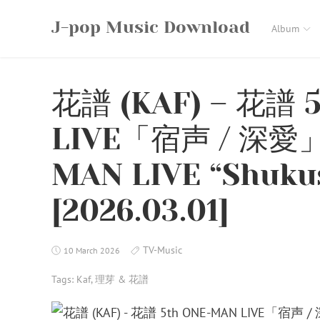
Skip
J-pop Music Download
to
Album
content
花譜 (KAF) – 花譜 
LIVE「宿声 / 深愛」(
MAN LIVE “Shukus
[2026.03.01]
TV-Music
10 March 2026
Tags:
Kaf
,
理芽 & 花譜