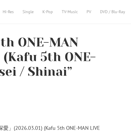
Hi-Res
Single
K-Pop
TV-Music
PV
DVD / Blu-Ray
5th ONE-MAN
Kafu 5th ONE-
ei / Shinai”