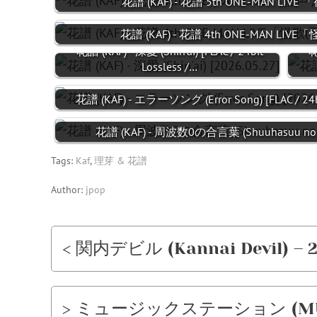
花譜 (KAF) - 花譜 5th ONE-MAN LIVE 
花譜 (KAF) - 花譜 4th ONE-MAN LIVE「
花譜 (KAF) - 深愛 (Shin'ai) [FLAC / 24bit
花
Lossless /…
花譜 (KAF) - エラーソング (Error Song) [FLAC / 24
花譜 (KAF) - 周波数0の合言葉 (Shuuhasuu no Ai
Tags:
Kaf
,
理芽 & 花譜
Author:
jpop
< 関内デビル (Kannai Devil) – 2
> ミュージックステーション (MUSIC 