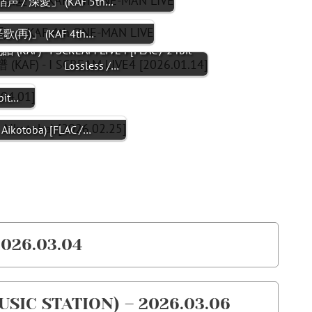
「宿声 / 深愛」 (KAF 5th…
怪歌(再)」 (KAF 4th…
譜 (KAF) - I SCREAM LIVE4 [FLAC / 24bit
Lossless /…
bit…
kotoba) [FLAC /…
026.03.04
STATION) – 2026.03.06