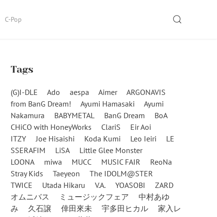
SEARCH
C-Pop
Tags
(G)I-DLE
Ado
aespa
Aimer
ARGONAVIS
from BanG Dream!
Ayumi Hamasaki
Ayumi
Nakamura
BABYMETAL
BanG Dream
BoA
CHiCO with HoneyWorks
ClariS
Eir Aoi
ITZY
Joe Hisaishi
Koda Kumi
Leo Ieiri
LE
SSERAFIM
LiSA
Little Glee Monster
LOONA
miwa
MUCC
MUSIC FAIR
ReoNa
Stray Kids
Taeyeon
The IDOLM@STER
TWICE
Utada Hikaru
V.A.
YOASOBI
ZARD
オムニバス
ミュージックフェア
中村あゆ
み
久石譲
倖田來未
宇多田ヒカル
家入レ