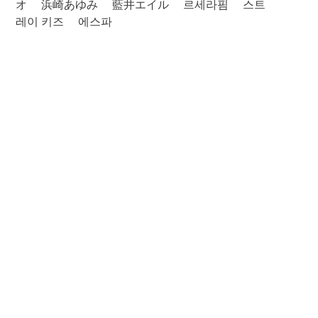
オ
浜崎あゆみ
藍井エイル
르세라핌
스트
레이 키즈
에스파