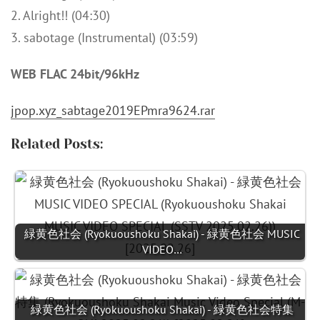
2. Alright!! (04:30)
3. sabotage (Instrumental) (03:59)
WEB FLAC 24bit/96kHz
jpop.xyz_sabtage2019EPmra9624.rar
Related Posts:
緑黄色社会 (Ryokuoushoku Shakai) - 緑黄色社会 MUSIC
VIDEO…
緑黄色社会 (Ryokuoushoku Shakai) - 緑黄色社会特集