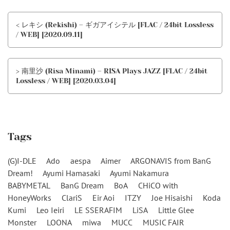
< レキシ (Rekishi) – ギガアイシテル [FLAC / 24bit Lossless
/ WEB] [2020.09.11]
> 南里沙 (Risa Minami) – RISA Plays JAZZ [FLAC / 24bit
Lossless / WEB] [2020.03.04]
Tags
(G)I-DLE
Ado
aespa
Aimer
ARGONAVIS from BanG
Dream!
Ayumi Hamasaki
Ayumi Nakamura
BABYMETAL
BanG Dream
BoA
CHiCO with
HoneyWorks
ClariS
Eir Aoi
ITZY
Joe Hisaishi
Koda
Kumi
Leo Ieiri
LE SSERAFIM
LiSA
Little Glee
Monster
LOONA
miwa
MUCC
MUSIC FAIR