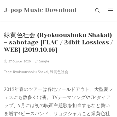
Skip
J-pop Music Download
to
SEARCH
content
緑黄色社会 (Ryokuoushoku Shakai)
– sabotage [FLAC / 24bit Lossless /
WEB] [2019.10.16]
Single
27 October 2020
Tags:
Ryokuoushoku Shakai
,
緑黄色社会
2019年春のツアーは各地ソールドアウト、大型夏フ
ェスにも数多く出演。 TVテーマソングやCMタイア
ップ、9月には初の映画主題歌を担当するなど勢い
を増す4ピースバンド、リョクシャカこと緑黄色社