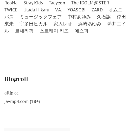
ReoNa
Stray Kids
Taeyeon
The IDOLM@STER
TWICE
Utada Hikaru
V.A.
YOASOBI
ZARD
オムニ
バス
ミュージックフェア
中村あゆみ
久石譲
倖田
來未
宇多田ヒカル
家入レオ
浜崎あゆみ
藍井エイ
ル
르세라핌
스트레이 키즈
에스파
Blogroll
alljp.cc
javmp4.com (18+)