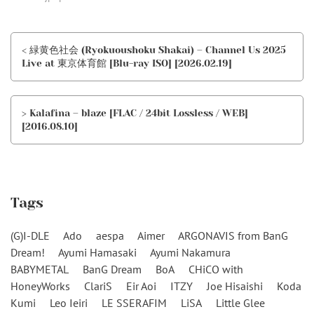
< 緑黄色社会 (Ryokuoushoku Shakai) – Channel Us 2025
Live at 東京体育館 [Blu-ray ISO] [2026.02.19]
> Kalafina – blaze [FLAC / 24bit Lossless / WEB]
[2016.08.10]
Tags
(G)I-DLE
Ado
aespa
Aimer
ARGONAVIS from BanG
Dream!
Ayumi Hamasaki
Ayumi Nakamura
BABYMETAL
BanG Dream
BoA
CHiCO with
HoneyWorks
ClariS
Eir Aoi
ITZY
Joe Hisaishi
Koda
Kumi
Leo Ieiri
LE SSERAFIM
LiSA
Little Glee