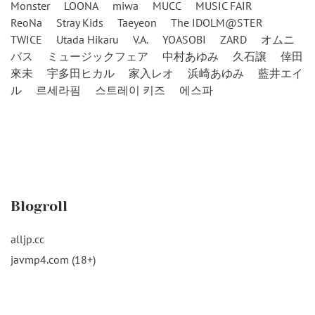
Monster
LOONA
miwa
MUCC
MUSIC FAIR
ReoNa
Stray Kids
Taeyeon
The IDOLM@STER
TWICE
Utada Hikaru
V.A.
YOASOBI
ZARD
オムニ
バス
ミュージックフェア
中村あゆみ
久石譲
倖田
來未
宇多田ヒカル
家入レオ
浜崎あゆみ
藍井エイ
ル
르세라핌
스트레이 키즈
에스파
Blogroll
alljp.cc
javmp4.com (18+)