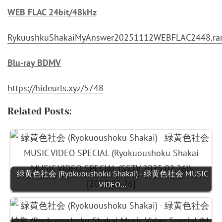
WEB FLAC 24bit/48kHz
RykuushkuShakaiMyAnswer20251112WEBFLAC2448.ra
Blu-ray BDMV
https://hideurls.xyz/5748
Related Posts:
緑黄色社会 (Ryokuoushoku Shakai) - 緑黄色社会 MUSIC
VIDEO…