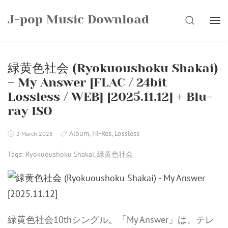
Skip
J-pop Music Download
to
SEARCH
content
緑黄色社会 (Ryokuoushoku Shakai)
– My Answer [FLAC / 24bit
Lossless / WEB] [2025.11.12] + Blu-
ray ISO
Album
,
Hi-Res
,
Lossless
2 March 2026
Tags:
Ryokuoushoku Shakai
,
緑黄色社会
緑黄色社会10thシングル。「My Answer」は、テレ