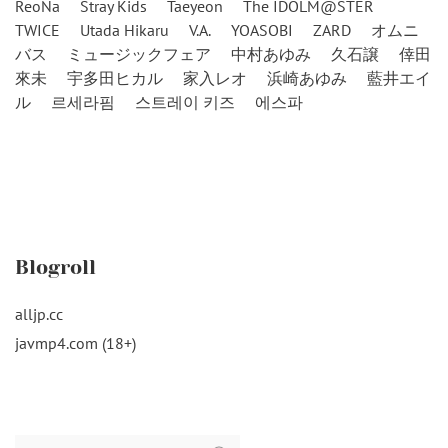
ReoNa
Stray Kids
Taeyeon
The IDOLM@STER
TWICE
Utada Hikaru
V.A.
YOASOBI
ZARD
オムニ
バス
ミュージックフェア
中村あゆみ
久石譲
倖田
來未
宇多田ヒカル
家入レオ
浜崎あゆみ
藍井エイ
ル
르세라핌
스트레이 키즈
에스파
Blogroll
alljp.cc
javmp4.com (18+)
Search