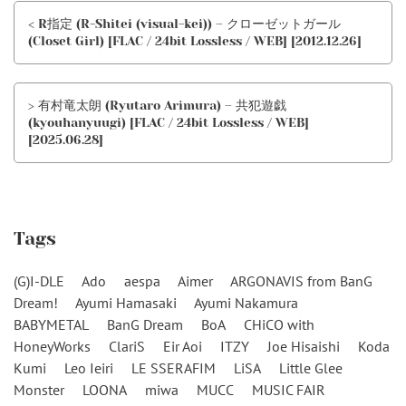
< R指定 (R-Shitei (visual-kei)) – クローゼットガール
(Closet Girl) [FLAC / 24bit Lossless / WEB] [2012.12.26]
> 有村竜太朗 (Ryutaro Arimura) – 共犯遊戯
(kyouhanyuugi) [FLAC / 24bit Lossless / WEB]
[2025.06.28]
Tags
(G)I-DLE
Ado
aespa
Aimer
ARGONAVIS from BanG
Dream!
Ayumi Hamasaki
Ayumi Nakamura
BABYMETAL
BanG Dream
BoA
CHiCO with
HoneyWorks
ClariS
Eir Aoi
ITZY
Joe Hisaishi
Koda
Kumi
Leo Ieiri
LE SSERAFIM
LiSA
Little Glee
Monster
LOONA
miwa
MUCC
MUSIC FAIR