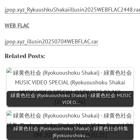
jpop.xyz_RykuushkuShakaiillusin2025WEBFLAC2448.ra
WEB FLAC
jpop.xyz_illusin20250704WEBFLAC.rar
Related Posts:
緑黄色社会 (Ryokuoushoku Shakai) - 緑黄色社会 MUSIC
VIDEO…
緑黄色社会 (Ryokuoushoku Shakai) - 緑黄色社会特集
(Ryokuoushoku…