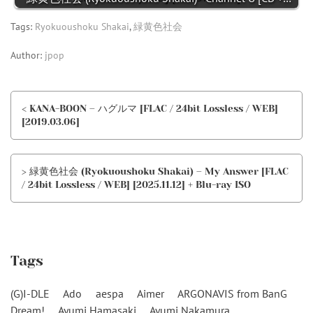
Tags:
Ryokuoushoku Shakai
,
緑黄色社会
Author:
jpop
< KANA-BOON – ハグルマ [FLAC / 24bit Lossless / WEB]
[2019.03.06]
> 緑黄色社会 (Ryokuoushoku Shakai) – My Answer [FLAC
/ 24bit Lossless / WEB] [2025.11.12] + Blu-ray ISO
Tags
(G)I-DLE
Ado
aespa
Aimer
ARGONAVIS from BanG
Dream!
Ayumi Hamasaki
Ayumi Nakamura