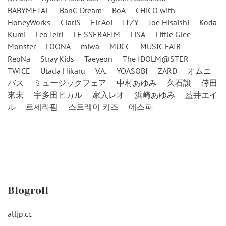
BABYMETAL
BanG Dream
BoA
CHiCO with
HoneyWorks
ClariS
Eir Aoi
ITZY
Joe Hisaishi
Koda
Kumi
Leo Ieiri
LE SSERAFIM
LiSA
Little Glee
Monster
LOONA
miwa
MUCC
MUSIC FAIR
ReoNa
Stray Kids
Taeyeon
The IDOLM@STER
TWICE
Utada Hikaru
V.A.
YOASOBI
ZARD
オムニ
バス
ミュージックフェア
中村あゆみ
久石譲
倖田
來未
宇多田ヒカル
家入レオ
浜崎あゆみ
藍井エイ
ル
르세라핌
스트레이 키즈
에스파
Blogroll
alljp.cc