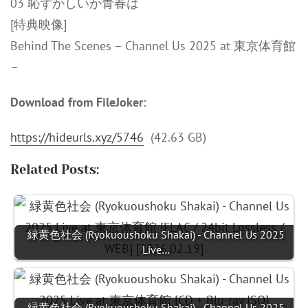
03 恥ずかしいか青春は
[特典映像]
Behind The Scenes – Channel Us 2025 at 東京体育館
–
Download from FileJoker:
https://hideurls.xyz/5746
(42.63 GB)
Related Posts:
緑黄色社会 (Ryokuoushoku Shakai) - Channel Us 2025
Live…
緑黄色社会 (Ryokuoushoku Shakai) - Channel Us 2025