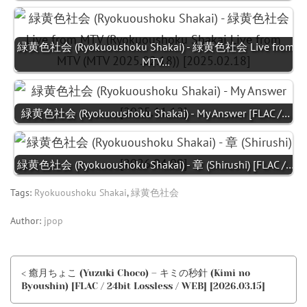
緑黄色社会 (Ryokuoushoku Shakai) - 緑黄色社会 Live from
MTV…
緑黄色社会 (Ryokuoushoku Shakai) - My Answer [FLAC /…
緑黄色社会 (Ryokuoushoku Shakai) - 章 (Shirushi) [FLAC /…
Tags:
Ryokuoushoku Shakai
,
緑黄色社会
Author:
jpop
< 癒月ちょこ (Yuzuki Choco) – キミの秒針 (Kimi no
Byoushin) [FLAC / 24bit Lossless / WEB] [2026.03.15]