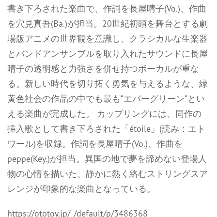
書き下ろされた楽曲で、作詞を長屋晴子(Vo.)、作曲
を穴見真吾(Ba.)が担当。20世紀初頭を舞台とする劇
場版アニメの世界観を意識し、クラシカルな生楽器
とバンドアンサンブルを取り入れたサウンドに長屋
晴子の透明感と力強さを併せ持つボーカルが重な
る。新しい時代を切り拓く勇気を与えるような、緑
黄色社会の作品の中でも最も“エバーグリーン”とい
える楽曲が完成した。 カップリングには、同作の
挿入歌として書き下ろされた「étoile」(読み：エト
ワール)を収録。作詞を長屋晴子(Vo.)、作曲を
peppe(Key.)が担当。異国の地で夢を諦めない登場人
物の心情を描いた、静かに熱く絡むストリングスア
レンジが印象的な楽曲となっている。
https://ototoy.jp/_/default/p/3486368