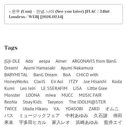
> 은우 (Unu) – 안녕, 나야 (See you later) [FLAC / 24bit
Lossless / WEB] [2026.02.14]
Tags
(G)I-DLE
Ado
aespa
Aimer
ARGONAVIS from BanG
Dream!
Ayumi Hamasaki
Ayumi Nakamura
BABYMETAL
BanG Dream
BoA
CHiCO with
HoneyWorks
ClariS
Eir Aoi
ITZY
Joe Hisaishi
Koda
Kumi
Leo Ieiri
LE SSERAFIM
LiSA
Little Glee
Monster
LOONA
miwa
MUCC
MUSIC FAIR
ReoNa
Stray Kids
Taeyeon
The IDOLM@STER
TWICE
Utada Hikaru
V.A.
YOASOBI
ZARD
オムニ
バス
ミュージックフェア
中村あゆみ
久石譲
倖田
來未
宇多田ヒカル
家入レオ
浜崎あゆみ
藍井エイ