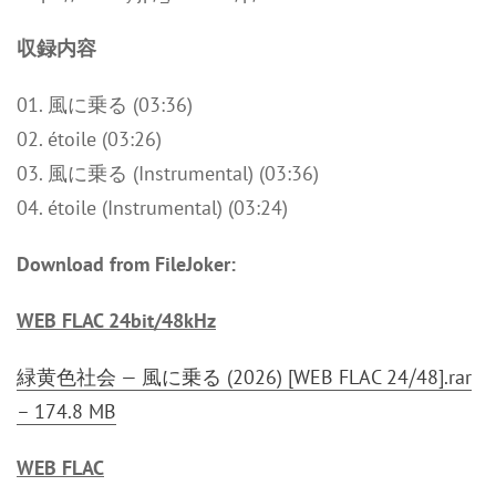
収録内容
01. 風に乗る (03:36)
02. étoile (03:26)
03. 風に乗る (Instrumental) (03:36)
04. étoile (Instrumental) (03:24)
Download from FileJoker:
WEB FLAC 24bit/48kHz
緑黄色社会 — 風に乗る (2026) [WEB FLAC 24⧸48].rar
– 174.8 MB
WEB FLAC