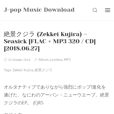
Skip
J-pop Music Download
to
SEARCH
content
絶景クジラ (Zekkei Kujira) –
Seasick [FLAC + MP3 320 / CD]
[2018.06.27]
Album
,
Lossless
,
MP3
25 October 2018
Tags:
Zekkei Kujira
,
絶景クジラ
オルタナティブでありながら強烈にポップ!進化を
遂げた、なにわのアーバン・ニューウエーブ、絶景
クジラのEP。 (C)RS