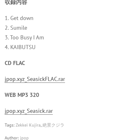
収録内容
1. Get down
2. Sumile
3. Too Busy I Am
4. KAIBUTSU
CD FLAC
jpop.xyz_SeasickFLAC.rar
WEB MP3 320
jpop.xyz_Seasick.rar
Tags:
Zekkei Kujira
,
絶景クジラ
Author:
jpop