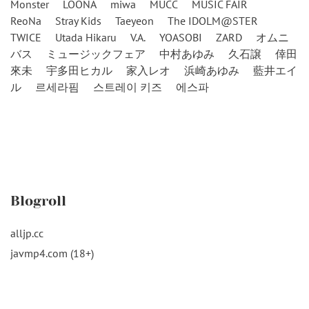
Monster
LOONA
miwa
MUCC
MUSIC FAIR
ReoNa
Stray Kids
Taeyeon
The IDOLM@STER
TWICE
Utada Hikaru
V.A.
YOASOBI
ZARD
オムニ
バス
ミュージックフェア
中村あゆみ
久石譲
倖田
來未
宇多田ヒカル
家入レオ
浜崎あゆみ
藍井エイ
ル
르세라핌
스트레이 키즈
에스파
Blogroll
alljp.cc
javmp4.com (18+)