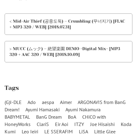
< Mid-Air Thief (공중도둑) – Crumbling (무너지기) [FLAC
+ MP3 320 / WEB] [2018.07.31]
> MUCC (ムック) – 絶望楽園 DEMO -Digital Mix- [MP3
320 + AAC 320 / WEB] [2018.10.09]
Tags
(G)I-DLE
Ado
aespa
Aimer
ARGONAVIS from BanG
Dream!
Ayumi Hamasaki
Ayumi Nakamura
BABYMETAL
BanG Dream
BoA
CHiCO with
HoneyWorks
ClariS
Eir Aoi
ITZY
Joe Hisaishi
Koda
Kumi
Leo Ieiri
LE SSERAFIM
LiSA
Little Glee