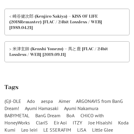
< 崎谷健次郎 (Kenjiro Sakiya) – KISS OF LIFE
(2018Remaster) [FLAC / 24bit Lossless / WEB]
[1989.04.21]
> 米津玄師 (Kenshi Yonezu) – 馬と鹿 [FLAC / 24bit
Lossless / WEB] [2019.09.11]
Tags
(G)I-DLE
Ado
aespa
Aimer
ARGONAVIS from BanG
Dream!
Ayumi Hamasaki
Ayumi Nakamura
BABYMETAL
BanG Dream
BoA
CHiCO with
HoneyWorks
ClariS
Eir Aoi
ITZY
Joe Hisaishi
Koda
Kumi
Leo Ieiri
LE SSERAFIM
LiSA
Little Glee