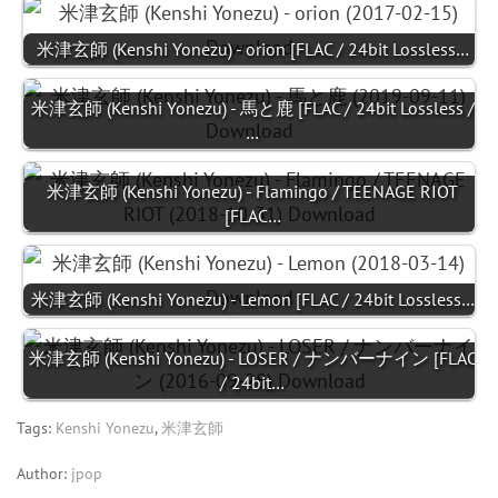
米津玄師 (Kenshi Yonezu) - orion [FLAC / 24bit Lossless…
米津玄師 (Kenshi Yonezu) - 馬と鹿 [FLAC / 24bit Lossless /
…
米津玄師 (Kenshi Yonezu) - Flamingo / TEENAGE RIOT
[FLAC…
米津玄師 (Kenshi Yonezu) - Lemon [FLAC / 24bit Lossless…
米津玄師 (Kenshi Yonezu) - LOSER / ナンバーナイン [FLAC
/ 24bit…
Tags:
Kenshi Yonezu
,
米津玄師
Author:
jpop