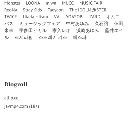
Monster
LOONA
miwa
MUCC
MUSIC FAIR
ReoNa
Stray Kids
Taeyeon
The IDOLM@STER
TWICE
Utada Hikaru
V.A.
YOASOBI
ZARD
オムニ
バス
ミュージックフェア
中村あゆみ
久石譲
倖田
來未
宇多田ヒカル
家入レオ
浜崎あゆみ
藍井エイ
ル
르세라핌
스트레이 키즈
에스파
Blogroll
alljp.cc
javmp4.com (18+)