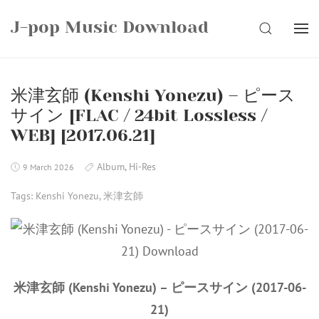
Skip
J-pop Music Download
to
SEARCH
content
米津玄師 (Kenshi Yonezu) – ピース
サイン [FLAC / 24bit Lossless /
WEB] [2017.06.21]
Album
,
Hi-Res
9 March 2026
Tags:
Kenshi Yonezu
,
米津玄師
米津玄師 (Kenshi Yonezu) – ピースサイン (2017-06-
21)