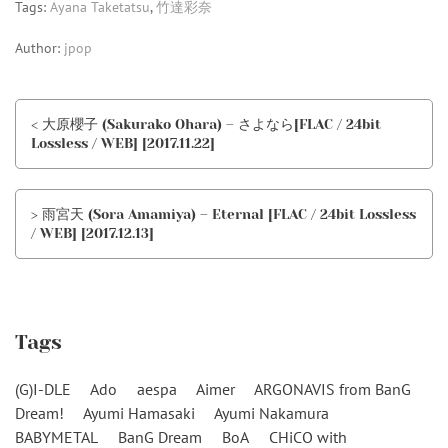
Tags:
Ayana Taketatsu
,
竹達彩奈
Author:
jpop
< 大原櫻子 (Sakurako Ohara) – さよなら[FLAC / 24bit
Lossless / WEB] [2017.11.22]
> 雨宮天 (Sora Amamiya) – Eternal [FLAC / 24bit Lossless
/ WEB] [2017.12.13]
Tags
(G)I-DLE
Ado
aespa
Aimer
ARGONAVIS from BanG
Dream!
Ayumi Hamasaki
Ayumi Nakamura
BABYMETAL
BanG Dream
BoA
CHiCO with