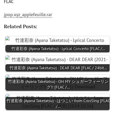
FLAC
jpop.xyz_applefeuille.rar
Related Posts:
竹達彩奈 (Ayana Taketatsu) - Lyrical Concerto [FLAC /…
竹達彩奈 (Ayana Taketatsu) - DEAR DEAR [FLAC / 24bit…
竹達彩奈 (Ayana Taketatsu) - OH MY シュガーフィーリン
グ!! [FLAC /…
竹達彩奈 (Ayana Taketatsu) - はつこい from CrosSing [FLAC
/…