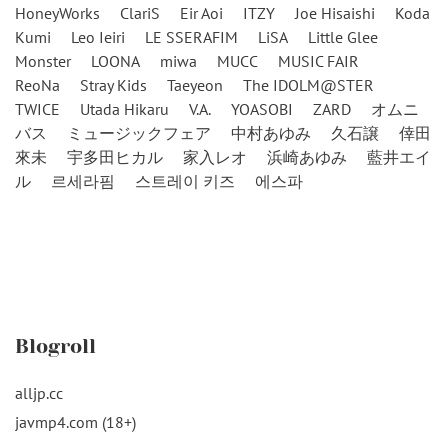
HoneyWorks
ClariS
Eir Aoi
ITZY
Joe Hisaishi
Koda
Kumi
Leo Ieiri
LE SSERAFIM
LiSA
Little Glee
Monster
LOONA
miwa
MUCC
MUSIC FAIR
ReoNa
Stray Kids
Taeyeon
The IDOLM@STER
TWICE
Utada Hikaru
V.A.
YOASOBI
ZARD
オムニ
バス
ミュージックフェア
中村あゆみ
久石譲
倖田
來未
宇多田ヒカル
家入レオ
浜崎あゆみ
藍井エイ
ル
르세라핌
스트레이 키즈
에스파
Blogroll
alljp.cc
javmp4.com (18+)