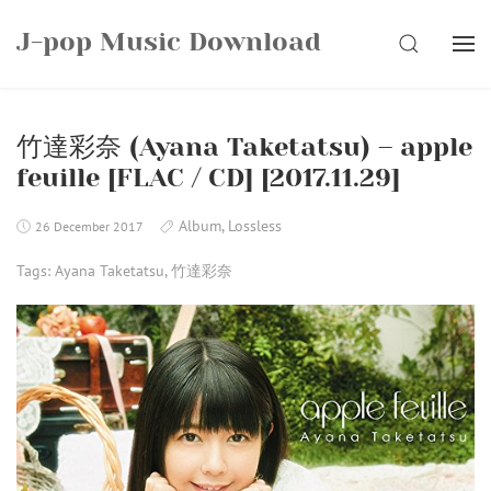
Skip
J-pop Music Download
to
SEARCH
content
竹達彩奈 (Ayana Taketatsu) – apple
feuille [FLAC / CD] [2017.11.29]
Album
,
Lossless
26 December 2017
Tags:
Ayana Taketatsu
,
竹達彩奈