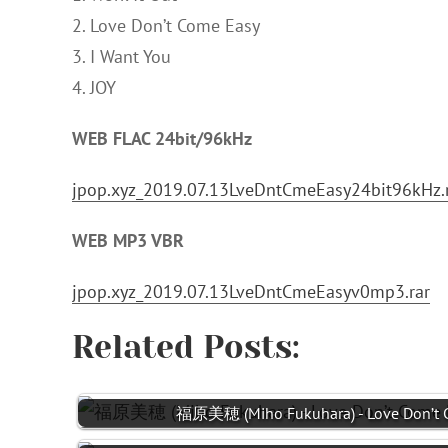
2. Love Don’t Come Easy
3. I Want You
4. JOY
WEB FLAC 24bit/96kHz
jpop.xyz_2019.07.13LveDntCmeEasy24bit96kHz.
WEB MP3 VBR
jpop.xyz_2019.07.13LveDntCmeEasyv0mp3.rar
Related Posts:
福原美穂 (Miho Fukuhara) - Love Don’t C