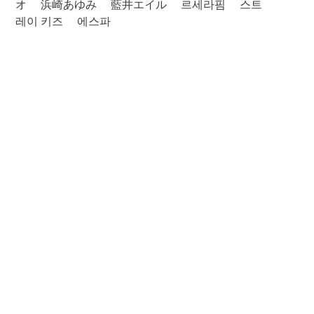
オ
浜崎あゆみ
藍井エイル
르세라핌
스트
레이 키즈
에스파