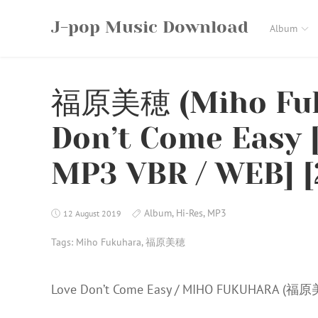
Skip
J-pop Music Download
to
Album
content
福原美穂 (Miho Fuk
Don’t Come Easy [
MP3 VBR / WEB] [2
Album
,
Hi-Res
,
MP3
12 August 2019
Tags:
Miho Fukuhara
,
福原美穂
Love Don’t Come Easy / MIHO FUKUHARA (福