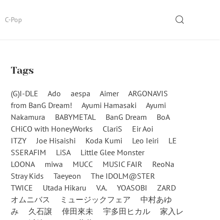
SEARCH
C-Pop
Tags
(G)I-DLE
Ado
aespa
Aimer
ARGONAVIS
from BanG Dream!
Ayumi Hamasaki
Ayumi
Nakamura
BABYMETAL
BanG Dream
BoA
CHiCO with HoneyWorks
ClariS
Eir Aoi
ITZY
Joe Hisaishi
Koda Kumi
Leo Ieiri
LE
SSERAFIM
LiSA
Little Glee Monster
LOONA
miwa
MUCC
MUSIC FAIR
ReoNa
Stray Kids
Taeyeon
The IDOLM@STER
TWICE
Utada Hikaru
V.A.
YOASOBI
ZARD
オムニバス
ミュージックフェア
中村あゆ
み
久石譲
倖田來未
宇多田ヒカル
家入レ