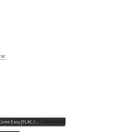
rar
ome Easy [FLAC /…