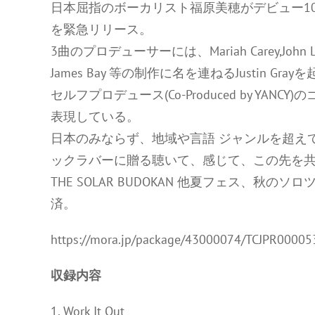
日本屈指のボーカリスト福原美穂がデビュー10
を緊急リリース。
3曲のプロデューサーには、Mariah Carey,John Legen
James Bay 等の制作に名を連ねるJustin Gray
セルフプロデュース(Co-Produced by YA
表現している。
日本のみならず、地域や言語 ジャンルを超え
ックラバーに贈る聴いて、感じて、この先を
THE SOLAR BUDOKAN 他夏フェス、秋のソロツアー(
済。
https://mora.jp/package/43000074/TCJPR00005
収録内容
1. Work It Out