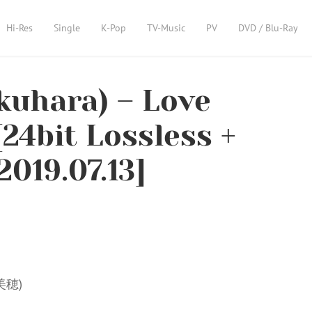
Hi-Res
Single
K-Pop
TV-Music
PV
DVD / Blu-Ray
uhara) – Love
24bit Lossless +
019.07.13]
原美穂)