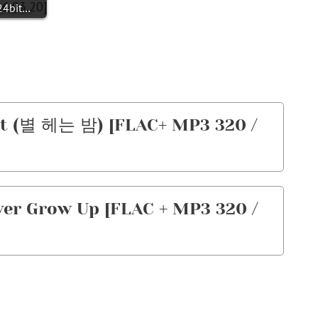
24bit…
ht (별 헤는 밤) [FLAC+ MP3 320 /
r Grow Up [FLAC + MP3 320 /