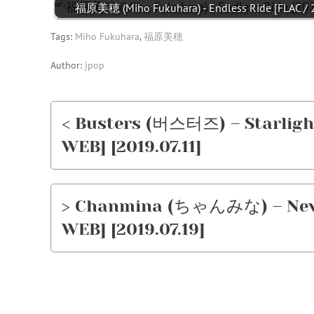
福原美穂 (Miho Fukuhara) - Endless Ride [FLAC / 
Tags:
Miho Fukuhara
,
福原美穂
Author:
jpop
< Busters (버스터즈) – Starlig
WEB] [2019.07.11]
> Chanmina (ちゃんみな) – Neve
WEB] [2019.07.19]