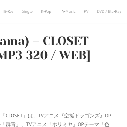
Hi-Res
Single
K-Pop
TV-Music
PV
DVD / Blu-Ray
ama) – CLOSET
 MP3 320 / WEB]
LOSET」は、TVアニメ『空挺ドラゴンズ』OP
「群青」、TVアニメ「ホリミヤ」OPテーマ「色