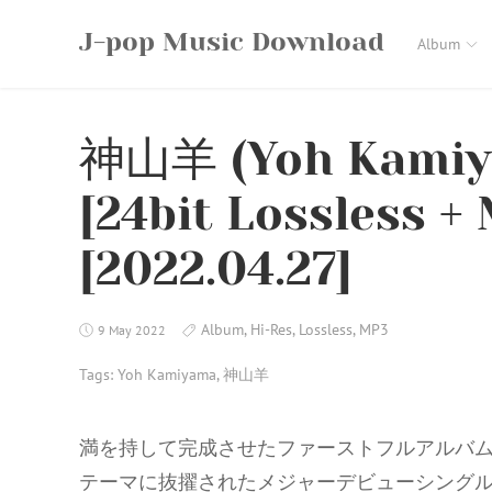
Skip
J-pop Music Download
to
Album
content
神山羊 (Yoh Kamiy
[24bit Lossless +
[2022.04.27]
Album
,
Hi-Res
,
Lossless
,
MP3
9 May 2022
Tags:
Yoh Kamiyama
,
神山羊
満を持して完成させたファーストフルアルバム「C
テーマに抜擢されたメジャーデビューシングル