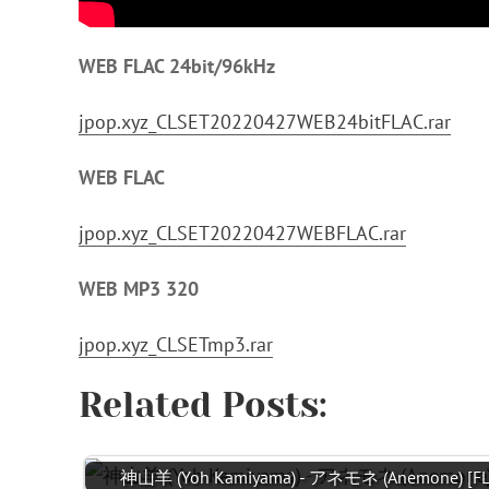
WEB FLAC 24bit/96kHz
jpop.xyz_CLSET20220427WEB24bitFLAC.rar
WEB FLAC
jpop.xyz_CLSET20220427WEBFLAC.rar
WEB MP3 320
jpop.xyz_CLSETmp3.rar
Related Posts:
神山羊 (Yoh Kamiyama) - アネモネ (Anemone) [FL