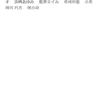
オ
浜崎あゆみ
藍井エイル
르세라핌
스트
레이 키즈
에스파