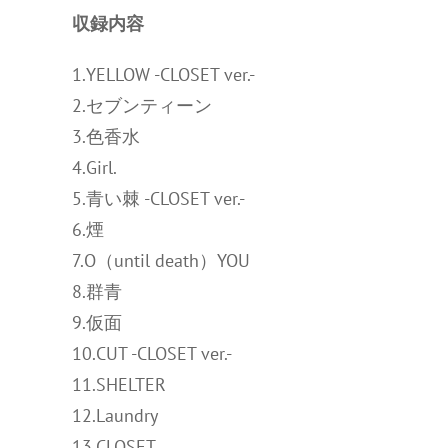
収録内容
1.YELLOW -CLOSET ver.-
2.セブンティーン
3.色香水
4.Girl.
5.青い棘 -CLOSET ver.-
6.煙
7.O（until death）YOU
8.群青
9.仮面
10.CUT -CLOSET ver.-
11.SHELTER
12.Laundry
13.CLOSET