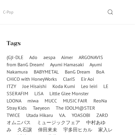
SEARCH
C-Pop
Tags
(G)I-DLE
Ado
aespa
Aimer
ARGONAVIS
from BanG Dream!
Ayumi Hamasaki
Ayumi
Nakamura
BABYMETAL
BanG Dream
BoA
CHiCO with HoneyWorks
ClariS
Eir Aoi
ITZY
Joe Hisaishi
Koda Kumi
Leo Ieiri
LE
SSERAFIM
LiSA
Little Glee Monster
LOONA
miwa
MUCC
MUSIC FAIR
ReoNa
Stray Kids
Taeyeon
The IDOLM@STER
TWICE
Utada Hikaru
V.A.
YOASOBI
ZARD
オムニバス
ミュージックフェア
中村あゆ
み
久石譲
倖田來未
宇多田ヒカル
家入レ