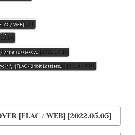
FLAC / WEB]…
EB]
24bit Lossless /…
 [FLAC / 24bit Lossless…
VER [FLAC / WEB] [2022.05.05]