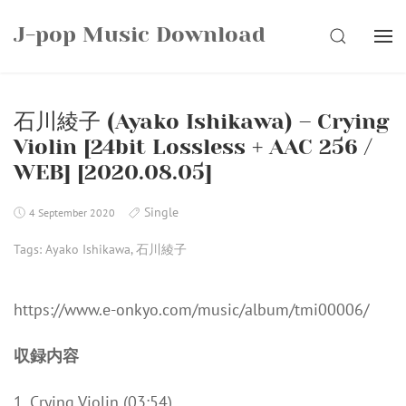
Skip
J-pop Music Download
to
SEARCH
content
石川綾子 (Ayako Ishikawa) – Crying
Violin [24bit Lossless + AAC 256 /
WEB] [2020.08.05]
Single
4 September 2020
Tags:
Ayako Ishikawa
,
石川綾子
https://www.e-onkyo.com/music/album/tmi00006/
収録内容
1. Crying Violin (03:54)