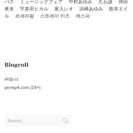
バス
ミュージックフェア
中村あゆみ
久石譲
倖田
來未
宇多田ヒカル
家入レオ
浜崎あゆみ
藍井エイ
ル
르세라핌
스트레이 키즈
에스파
Blogroll
alljp.cc
javmp4.com (18+)
Search
for: