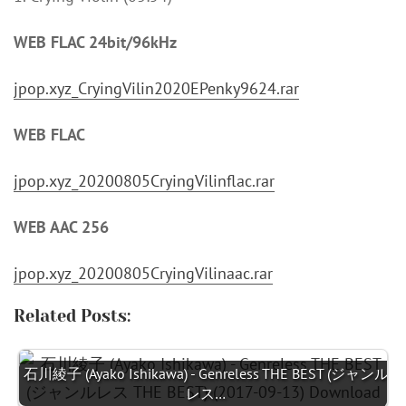
WEB FLAC 24bit/96kHz
jpop.xyz_CryingVilin2020EPenky9624.rar
WEB FLAC
jpop.xyz_20200805CryingVilinflac.rar
WEB AAC 256
jpop.xyz_20200805CryingVilinaac.rar
Related Posts:
石川綾子 (Ayako Ishikawa) - Genreless THE BEST (ジャンル
レス…