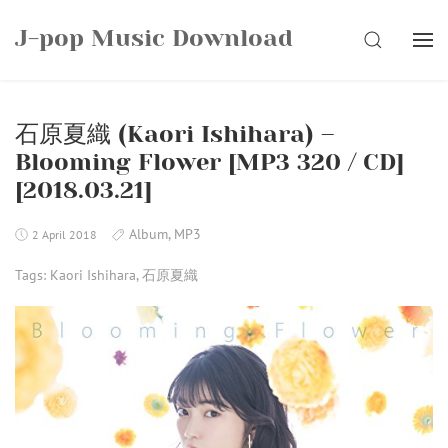
Skip
J-pop Music Download
to
SEARCH
content
石原夏織 (Kaori Ishihara) –
Blooming Flower [MP3 320 / CD]
[2018.03.21]
Album
,
MP3
2 April 2018
Tags:
Kaori Ishihara
,
石原夏織