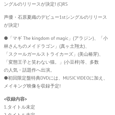
ングルのリリースが決定! (C)RS
声優・石原夏織のデビュー1stシングルのリリース
が決定!
●「マギ The kingdom of magic」(アラジン)、「小
林さんちのメイドラゴン」(真ヶ土翔太)、
「スクールガールストライカーズ」(美山椿芽)、
「変態王子と笑わない猫。」(小豆梓)等、多数
の人気・話題作へ出演。
●初回限定盤特典DVDには、MUSIC VIDEOに加え、
メイキング映像を収録予定!
<収録内容>
1.タイトル未定
2.タイトル未定