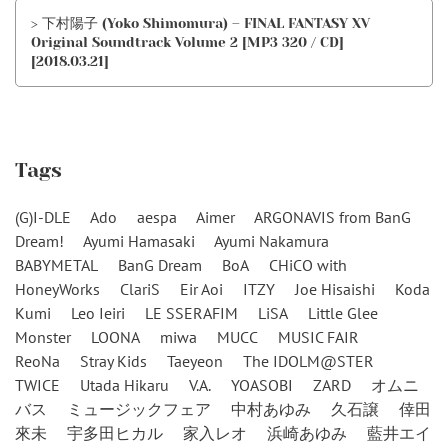
> 下村陽子 (Yoko Shimomura) – FINAL FANTASY XV
Original Soundtrack Volume 2 [MP3 320 / CD]
[2018.03.21]
Tags
(G)I-DLE
Ado
aespa
Aimer
ARGONAVIS from BanG
Dream!
Ayumi Hamasaki
Ayumi Nakamura
BABYMETAL
BanG Dream
BoA
CHiCO with
HoneyWorks
ClariS
Eir Aoi
ITZY
Joe Hisaishi
Koda
Kumi
Leo Ieiri
LE SSERAFIM
LiSA
Little Glee
Monster
LOONA
miwa
MUCC
MUSIC FAIR
ReoNa
Stray Kids
Taeyeon
The IDOLM@STER
TWICE
Utada Hikaru
V.A.
YOASOBI
ZARD
オムニ
バス
ミュージックフェア
中村あゆみ
久石譲
倖田
來未
宇多田ヒカル
家入レオ
浜崎あゆみ
藍井エイ