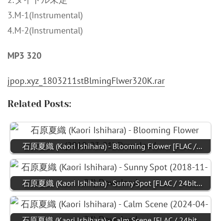
3.M-1(Instrumental)
4.M-2(Instrumental)
MP3 320
jpop.xyz_1803211stBlmingFlwer320K.rar
Related Posts:
石原夏織 (Kaori Ishihara) - Blooming Flower [FLAC /…
石原夏織 (Kaori Ishihara) - Sunny Spot [FLAC / 24bit…
石原夏織 (Kaori Ishihara) - Calm Scene [FLAC / 24bit…