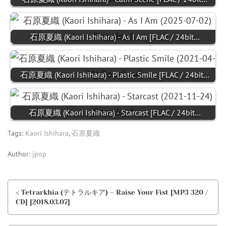
石原夏織 (Kaori Ishihara) - As I Am [FLAC / 24bit…
石原夏織 (Kaori Ishihara) - Plastic Smile [FLAC / 24bit…
石原夏織 (Kaori Ishihara) - Starcast [FLAC / 24bit…
Tags:
Kaori Ishihara
,
石原夏織
Author:
jpop
< Tetrarkhia (テトラルキア) – Raise Your Fist [MP3 320 /
CD] [2018.03.07]