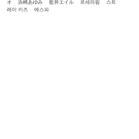
オ
浜崎あゆみ
藍井エイル
르세라핌
스트
레이 키즈
에스파