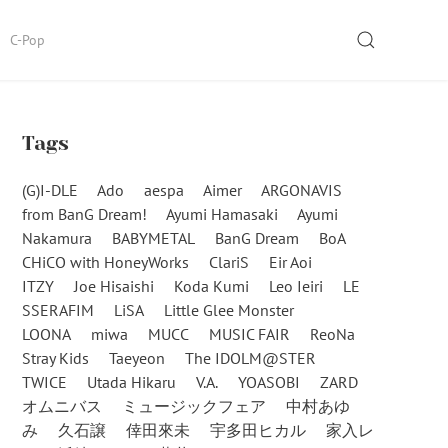
SEARCH
C-Pop
Tags
(G)I-DLE
Ado
aespa
Aimer
ARGONAVIS
from BanG Dream!
Ayumi Hamasaki
Ayumi
Nakamura
BABYMETAL
BanG Dream
BoA
CHiCO with HoneyWorks
ClariS
Eir Aoi
ITZY
Joe Hisaishi
Koda Kumi
Leo Ieiri
LE
SSERAFIM
LiSA
Little Glee Monster
LOONA
miwa
MUCC
MUSIC FAIR
ReoNa
Stray Kids
Taeyeon
The IDOLM@STER
TWICE
Utada Hikaru
V.A.
YOASOBI
ZARD
オムニバス
ミュージックフェア
中村あゆ
み
久石譲
倖田來未
宇多田ヒカル
家入レ