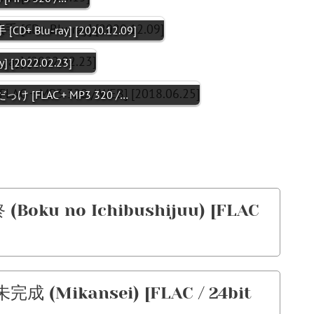
+ Blu-ray] [2020.12.09]
] [2022.02.23]
っけ [FLAC + MP3 320 /…
Boku no Ichibushijuu) [FLAC
成 (Mikansei) [FLAC / 24bit