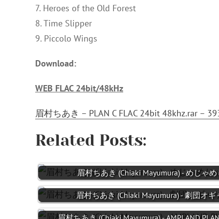
7. Heroes of the Old Forest
8. Time Slipper
9. Piccolo Wings
Download:
WEB FLAC 24bit/48kHz
眉村ちあき – PLAN C FLAC 24bit 48khz.rar – 39
Related Posts:
眉村ちあき (Chiaki Mayumura) - めじゃめ
眉村ちあき (Chiaki Mayumura) - 劇団オギャ
眉村ちあき (Chiaki Mayumura) - AMPLAND PLAN