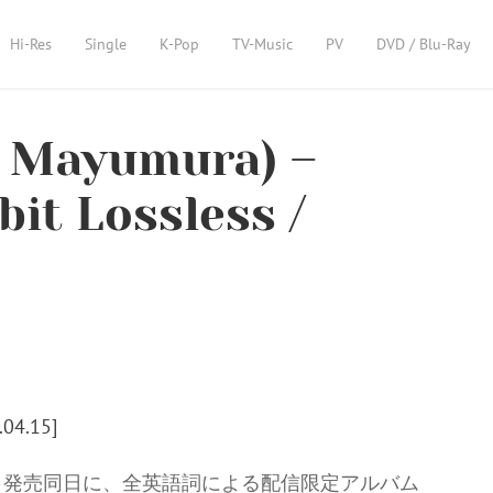
Hi-Res
Single
K-Pop
TV-Music
PV
DVD / Blu-Ray
Mayumura) –
bit Lossless /
LAN』発売同日に、全英語詞による配信限定アルバム