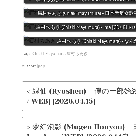
眉村ちあき (Chiaki Mayumura) - 日本元気女歌手 [CD
眉村ちあき (Chiaki Mayumura) - ima [CD+ Blu-ray
眉村ちあき (Chiaki Mayumura) - なんだ
Tags:
Chiaki Mayumura
,
眉村ちあき
Author:
jpop
< 緑仙 (Ryushen) – 僕の一部始終 (
/ WEB] [2026.04.15]
> 夢幻泡影 (Mugen Houyou) – 未完