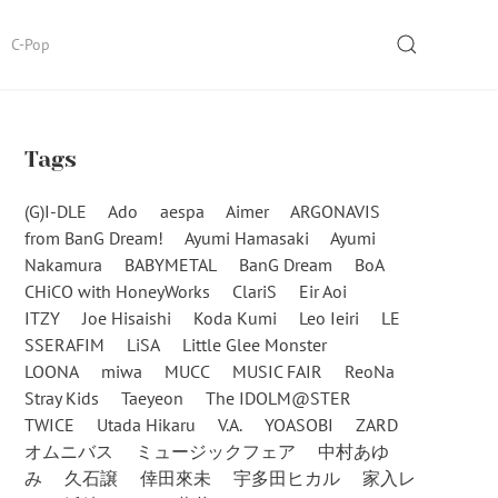
SEARCH
C-Pop
Tags
(G)I-DLE
Ado
aespa
Aimer
ARGONAVIS
from BanG Dream!
Ayumi Hamasaki
Ayumi
Nakamura
BABYMETAL
BanG Dream
BoA
CHiCO with HoneyWorks
ClariS
Eir Aoi
ITZY
Joe Hisaishi
Koda Kumi
Leo Ieiri
LE
SSERAFIM
LiSA
Little Glee Monster
LOONA
miwa
MUCC
MUSIC FAIR
ReoNa
Stray Kids
Taeyeon
The IDOLM@STER
TWICE
Utada Hikaru
V.A.
YOASOBI
ZARD
オムニバス
ミュージックフェア
中村あゆ
み
久石譲
倖田來未
宇多田ヒカル
家入レ