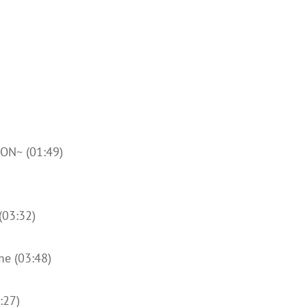
ON~ (01:49)
(03:32)
me (03:48)
:27)