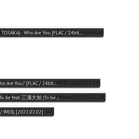
SAKA) - Who Are You [FLAC / 24bit…
Are You? [FLAC / 24bit…
o be feat. 三浦大知 (To be…
 WEB] [2022.02.02]