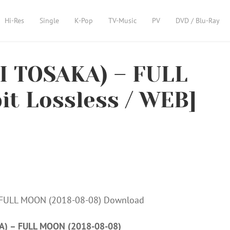
Hi-Res
Single
K-Pop
TV-Music
PV
DVD / Blu-Ray
TOSAKA) – FULL
it Lossless / WEB]
 – FULL MOON (2018-08-08)