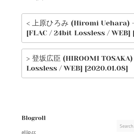
< 上原ひろみ (Hiromi Uehara) – 
[FLAC / 24bit Lossless / WEB] 
> 登坂広臣 (HIROOMI TOSAKA) – 
Lossless / WEB] [2020.01.08]
Blogroll
Search
for:
alljp.cc