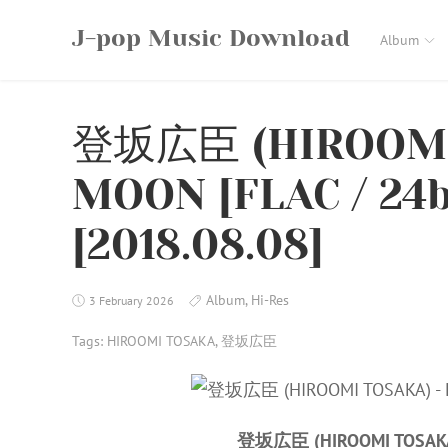
Skip
J-pop Music Download
to
Album
content
登坂広臣 (HIROOMI 
MOON [FLAC / 24b
[2018.08.08]
Album
,
Hi-Res
3 February 2026
Tags:
HIROOMI TOSAKA
,
登坂広臣
登坂広臣 (HIROOMI TOSAKA)