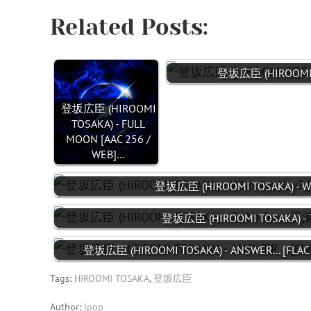
Related Posts:
登坂広臣 (HIROOMI TO
登坂広臣 (HIROOMI
TOSAKA) - FULL
MOON [AAC 256 /
WEB]…
登坂広臣 (HIROOMI TOSAKA) - Who 
登坂広臣 (HIROOMI TOSAKA) - T
登坂広臣 (HIROOMI TOSAKA) - ANSWER... [FLAC /
Tags:
HIROOMI TOSAKA
,
登坂広臣
Author:
jpop