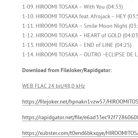
1-09. HIROOMI TOSAKA – With You (04:33)
1-10. HIROOMI TOSAKA feat. Afrojack – HEY (03:
1-11. HIROOMI TOSAKA – Smile Moon Night (03:
1-12. HIROOMI TOSAKA – HEART of GOLD (04:03
1-13. HIROOMI TOSAKA – END of LINE (04:25)
1-14. HIROOMI TOSAKA – OUTRO ~ECLIPSE DE L
Download from FileJoker/Rapidgator:
WEB FLAC 24 bit/48,0 kHz
https://filejoker.net/hpnakn1vzw57/HIROOM
https://rapidgator.net/file/e6ad33ec92f728
https://xubster.com/t0end6bkxqye/HIROOMIT