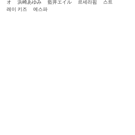
オ
浜崎あゆみ
藍井エイル
르세라핌
스트
레이 키즈
에스파